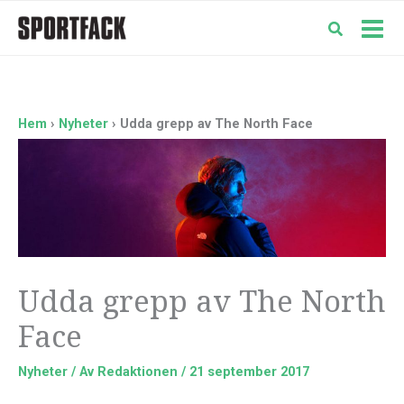
Hoppa
till
Mai
innehåll
Men
Hem
Nyheter
Udda grepp av The North Face
Udda grepp av The North
Face
Nyheter
/ Av
Redaktionen
/
21 september 2017