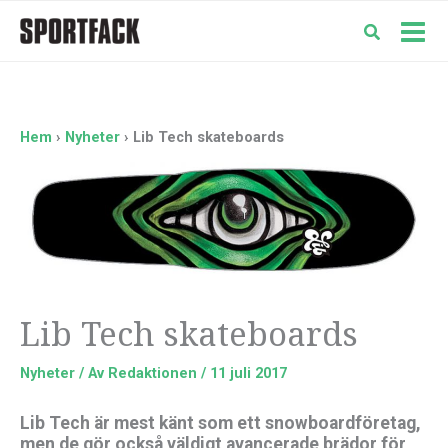
Hoppa
till
Mai
innehåll
Men
Hem
Nyheter
Lib Tech skateboards
Lib Tech skateboards
Nyheter
/ Av
Redaktionen
/
11 juli 2017
Lib Tech är mest känt som ett snowboardföretag,
men de gör också väldigt avancerade brädor för