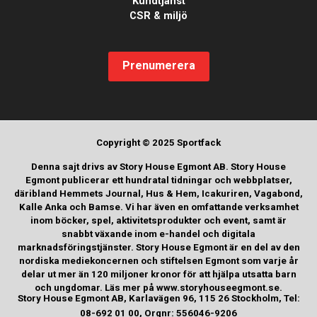
Kundtjänst
CSR & miljö
Prenumerera
Copyright © 2025 Sportfack
Denna sajt drivs av Story House Egmont AB. Story House
Egmont publicerar ett hundratal tidningar och webbplatser,
däribland Hemmets Journal, Hus & Hem, Icakuriren, Vagabond,
Kalle Anka och Bamse. Vi har även en omfattande verksamhet
inom böcker, spel, aktivitetsprodukter och event, samt är
snabbt växande inom e-handel och digitala
marknadsföringstjänster. Story House Egmont är en del av den
nordiska mediekoncernen och stiftelsen Egmont som varje år
delar ut mer än 120 miljoner kronor för att hjälpa utsatta barn
och ungdomar. Läs mer på www.storyhouseegmont.se.
Story House Egmont AB, Karlavägen 96, 115 26 Stockholm, Tel:
08-692 01 00, Orgnr: 556046-9206