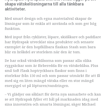
skapa vätskelösningarna till alla tänkbara
aktiviteter.
Med smart design och egna materialval skapar de
lösningar som är enkla att använda och som ger hög
funktion.
Med input från cyklister, löpare, skidåkare och paddlare
har Hydrapak utvecklat sina produkter och senaste
exemplet är den hopfällbara flaskan Stash som bara
blir en bråkdel av storleken när den är tom.
De har också vätskeblåsorna som passar alla olika
ryggsäckar som är förberedda för en vätskeblåsa. Plus
små Soft Flask hoptryckbara flaskor som finns i
storlekar från 150 ml och som passar utmärkt för att få
med sig en liten mängd vätska eller en stor mängd
energigel ut på löpturen/vandringen.
– Vi glädjer oss såklart för detta nya samarbete och kan
se att Hydrapak fyller ett hål på marknaden idag med
sina innovativa och smarta lösningar, säger Michael