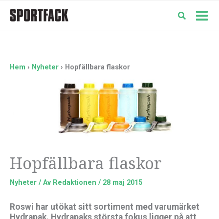
Hoppa
till
Mai
innehåll
Men
Hem
Nyheter
Hopfällbara flaskor
Hopfällbara flaskor
Nyheter
/ Av
Redaktionen
/
28 maj 2015
Roswi har utökat sitt sortiment med varumärket
Hydrapak. Hydrapaks största fokus ligger på att