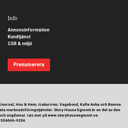
Info
Annonsinformation
Kundtjänst
CSR & miljö
Prenumerera
 Journal, Hus & Hem, Icakuriren, Vagabond, Kalle Anka och Bamse.
tala marknadsföringstjänster. Story House Egmont är en del av den
arn och ungdomar. Läs mer på www.storyhouseegmont.se.
r: 556046-9206