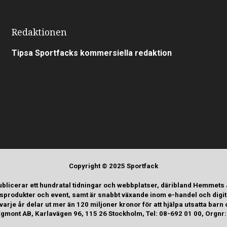
Redaktionen
Tipsa Sportfacks kommersiella redaktion
Copyright © 2025 Sportfack
ublicerar ett hundratal tidningar och webbplatser, däribland Hemmets
tsprodukter och event, samt är snabbt växande inom e-handel och digi
rje år delar ut mer än 120 miljoner kronor för att hjälpa utsatta b
gmont AB, Karlavägen 96, 115 26 Stockholm, Tel: 08-692 01 00, Orgn