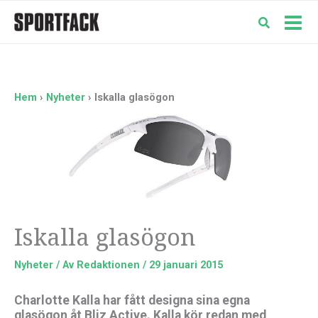
Hoppa
till
Mai
innehåll
Men
Hem
Nyheter
Iskalla glasögon
Iskalla glasögon
Nyheter
/ Av
Redaktionen
/
29 januari 2015
Charlotte Kalla har fått designa sina egna
glasögon åt Bliz Active. Kalla kör redan med