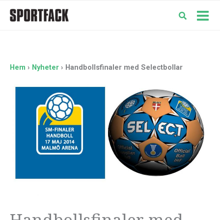
Hoppa
till
Mai
innehåll
Men
Hem
Nyheter
Handbollsfinaler med Selectbollar
Handbollsfinaler med