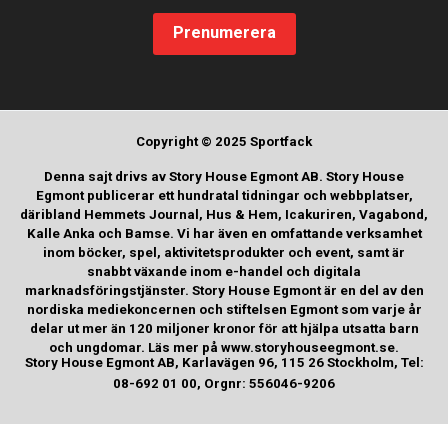
Prenumerera
Copyright © 2025 Sportfack
Denna sajt drivs av Story House Egmont AB. Story House
Egmont publicerar ett hundratal tidningar och webbplatser,
däribland Hemmets Journal, Hus & Hem, Icakuriren, Vagabond,
Kalle Anka och Bamse. Vi har även en omfattande verksamhet
inom böcker, spel, aktivitetsprodukter och event, samt är
snabbt växande inom e-handel och digitala
marknadsföringstjänster. Story House Egmont är en del av den
nordiska mediekoncernen och stiftelsen Egmont som varje år
delar ut mer än 120 miljoner kronor för att hjälpa utsatta barn
och ungdomar. Läs mer på www.storyhouseegmont.se.
Story House Egmont AB, Karlavägen 96, 115 26 Stockholm, Tel:
08-692 01 00, Orgnr: 556046-9206