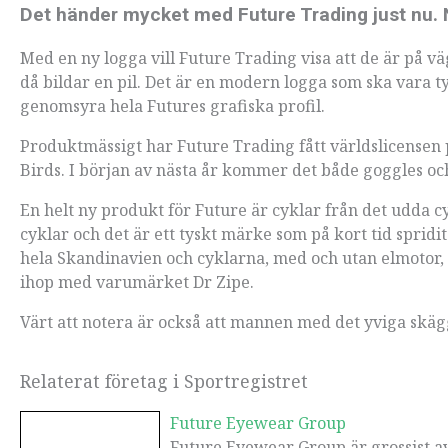
Det händer mycket med Future Trading just nu. N
Med en ny logga vill Future Trading visa att de är på vä
då bildar en pil. Det är en modern logga som ska vara t
genomsyra hela Futures grafiska profil.
Produktmässigt har Future Trading fått världslicensen
Birds. I början av nästa år kommer det både goggles o
En helt ny produkt för Future är cyklar från det udda
cyklar och det är ett tyskt märke som på kort tid sprid
hela Skandinavien och cyklarna, med och utan elmotor
ihop med varumärket Dr Zipe.
Värt att notera är också att mannen med det yviga skäg
Relaterat företag i Sportregistret
Future Eyewear Group
Future Eyewear Group är grossist av