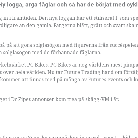
y logga, arga fåglar och så har de börjat med cykl
g in i framtiden. Den nya loggan har ett stiliserat F som sp
ydligare än den gamla. Färgerna blått, grått och svart ska 
 på på att göra solglasögon med figurerna från succéspele
ch solglasögon med de förbannade fåglarna.
 cykelmärket PG Bikes. PG Bikes är nog världens mest pimp
its över hela världen. Nu tar Future Trading hand om försäl
, kommer att finnas med på många av Futures events och k
get i Dr Zipes annonser kom trea på skägg-VM i år.
 flera egna Svenska varumärken inom sol-, sport-, skid- o