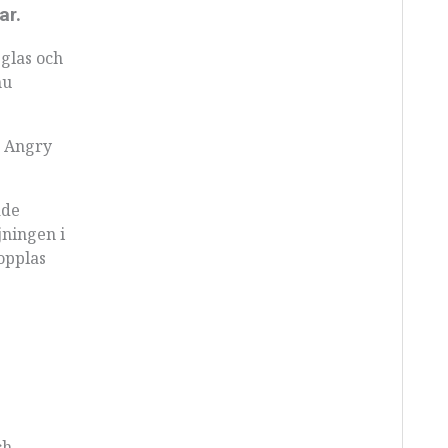
ar.
eglas och
nu
n Angry
ade
jningen i
opplas
ch