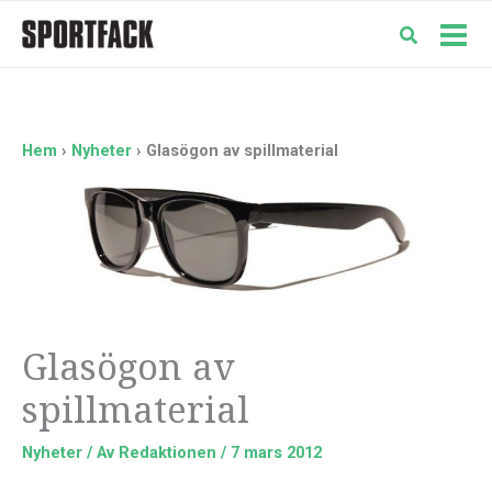
Hoppa
till
Mai
innehåll
Men
Hem
Nyheter
Glasögon av spillmaterial
Glasögon av
spillmaterial
Nyheter
/ Av
Redaktionen
/
7 mars 2012