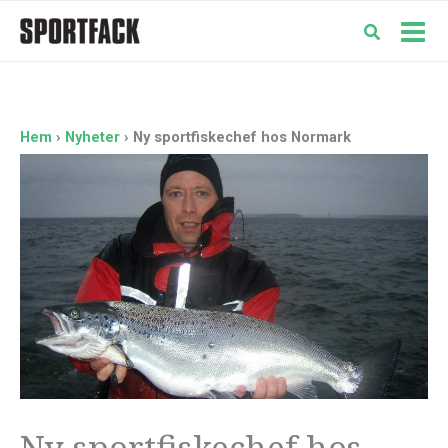
Hoppa
till
Mai
innehåll
Men
Hem
Nyheter
Ny sportfiskechef hos Normark
Ny sportfiskechef hos