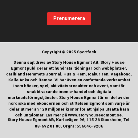
Prenumerera
Copyright © 2025 Sportfack
Denna sajt drivs av Story House Egmont AB. Story House
Egmont publicerar ett hundratal tidningar och webbplatser,
däribland Hemmets Journal, Hus & Hem, Icakuriren, Vagabond,
Kalle Anka och Bamse. Vi har även en omfattande verksamhet
inom böcker, spel, aktivitetsprodukter och event, samt är
snabbt växande inom e-handel och digitala
marknadsföringstjänster. Story House Egmont är en del av den
nordiska mediekoncernen och stiftelsen Egmont som varje år
delar ut mer än 120 miljoner kronor för att hjälpa utsatta barn
och ungdomar. Läs mer på www.storyhouseegmont.se.
Story House Egmont AB, Karlavägen 96, 115 26 Stockholm, Tel:
08-692 01 00, Orgnr: 556046-9206