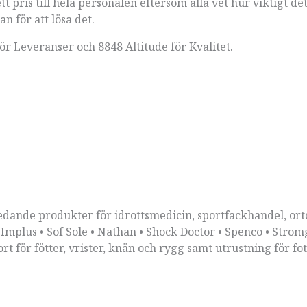
tt pris till hela personalen eftersom alla vet hur viktigt d
n för att lösa det.
för Leveranser och 8848 Altitude för Kvalitet.
ande produkter för idrottsmedicin, sportfackhandel, ort
 Implus • Sof Sole • Nathan • Shock Doctor • Spenco • Strom
för fötter, vrister, knän och rygg samt utrustning för fot