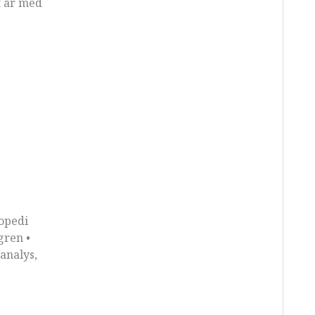
et är med
opedi
gren •
analys,