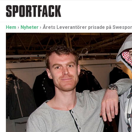
Hoppa
till
innehåll
Hem
Nyheter
Årets Leverantörer prisade på Swespor