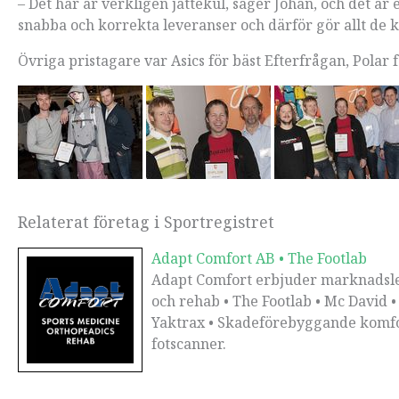
– Det här är verkligen jättekul, säger Johan, och det är e
snabba och korrekta leveranser och därför gör allt de ka
Övriga pristagare var Asics för bäst Efterfrågan, Polar 
Relaterat företag i Sportregistret
Adapt Comfort AB • The Footlab
Adapt Comfort erbjuder marknadsled
och rehab • The Footlab • Mc David •
Yaktrax • Skadeförebyggande komfort 
fotscanner.