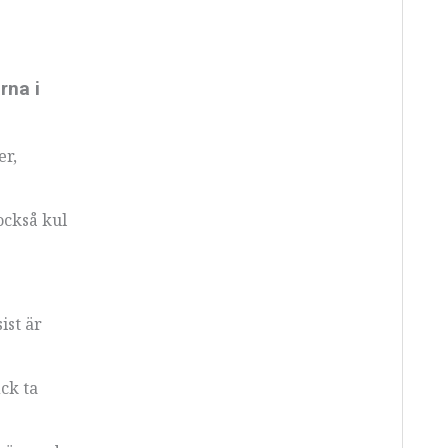
rna i
er,
också kul
ist är
ck ta