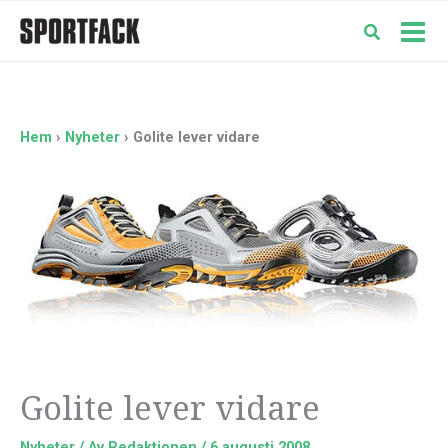
Hoppa
till
Mai
innehåll
Men
Hem
Nyheter
Golite lever vidare
Golite lever vidare
Nyheter
/ Av
Redaktionen
/
6 augusti 2008