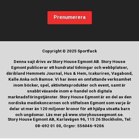
Prenumerera
Copyright © 2025 Sportfack
Denna sajt drivs av Story House Egmont AB. Story House
Egmont publicerar ett hundratal tidningar och webbplatser,
däribland Hemmets Journal, Hus & Hem, Icakuriren, Vagabond,
Kalle Anka och Bamse. Vi har även en omfattande verksamhet
inom böcker, spel, aktivitetsprodukter och event, samt är
snabbt växande inom e-handel och digitala
marknadsföringstjänster. Story House Egmont är en del av den
nordiska mediekoncernen och stiftelsen Egmont som varje år
delar ut mer än 120 miljoner kronor för att hjälpa utsatta barn
och ungdomar. Läs mer på www.storyhouseegmont.se.
Story House Egmont AB, Karlavägen 96, 115 26 Stockholm, Tel:
08-692 01 00, Orgnr: 556046-9206