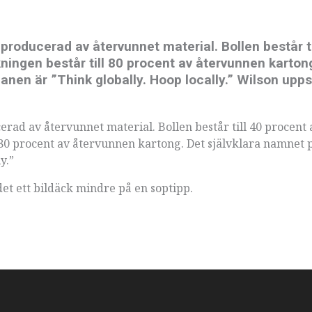
producerad av återvunnet material. Bollen består ti
ingen består till 80 procent av återvunnen karton
anen är ”Think globally. Hoop locally.” Wilson upps
erad av återvunnet material. Bollen består till 40 procent 
80 procent av återvunnen kartong. Det självklara namnet 
y.”
det ett bildäck mindre på en soptipp.