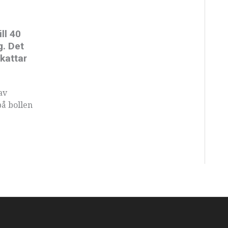
ll 40
g. Det
kattar
av
på bollen