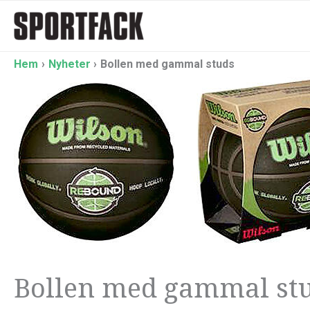
Hoppa
till
innehåll
Hem
Nyheter
Bollen med gammal studs
Bollen med gammal st