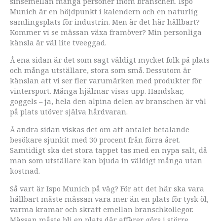
sinsemellan många personer inom branschen. Ispo
Munich är en höjdpunkt i kalendern och en naturlig
samlingsplats för industrin. Men är det här hållbart?
Kommer vi se mässan växa framöver? Min personliga
känsla är väl lite tveeggad.
Å ena sidan är det som sagt väldigt mycket folk på plats
och många utställare, stora som små. Dessutom är
känslan att vi ser fler varumärken med produkter för
vintersport. Många hjälmar visas upp. Handskar,
goggels – ja, hela den alpina delen av branschen är väl
på plats utöver själva hårdvaran.
Å andra sidan viskas det om att antalet betalande
besökare sjunkit med 30 procent från förra året.
Samtidigt ska det stora tappet tas med en nypa salt, då
man som utställare kan bjuda in väldigt många utan
kostnad.
Så vart är Ispo Munich på väg? För att det här ska vara
hållbart måste mässan vara mer än en plats för tysk öl,
varma kramar och skratt emellan branschkollegor.
Mässan måste bli en plats där affärer görs i större