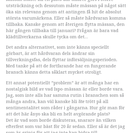
utsträckning och dessutom måste mässan på något sätt
öka sin relevans genom att antingen få hit de absolut
största varumärkena. Eller så måste hårdvaran komma
tillbaka. Kanske genom att återigen flytta mässan, den
här gången tillbaka till januari? Frågan är bara vad
klädtillverkarna skulle tycka om det…
Det andra alternativet, som inte känns speciellt
görbart, är att hårdvaran dels ändrar sin
tillverkningsfas, dels flyttar införsäljningsperioden.
Med tanke på att de fortfarande har en fungerande
bransch känns detta såklart mycket otroligt.
Ett annat potentiellt ”problem” är att många har en
nostalgisk bild av vad Ispo-mässan är eller borde vara.
Jag, som inte alls har samma rutin i branschen som så
många andra, kan väl kanske bli
lite
trött på all
sentimentalitet som råder i gångarna. Hur gör man för
att det här ånyo ska bli en helt avgörande plats?
Det är vad som borde diskuteras, snarare än vilken
efterfest som var bäst för 20 år sedan. Eller så är det jag
som är grinig för att jag inte kan bidra till