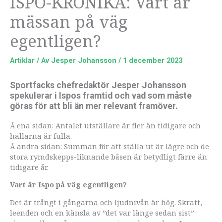
ISPO-KRÖNIKA: Vart är
mässan på väg
egentligen?
Artiklar
/ Av
Jesper Johansson
/
1 december 2023
Sportfacks chefredaktör Jesper Johansson
spekulerar i Ispos framtid och vad som måste
göras för att bli än mer relevant framöver.
Å ena sidan: Antalet utställare är fler än tidigare och
hallarna är fulla.
Å andra sidan: Summan för att ställa ut är lägre och de
stora rymdskepps-liknande båsen är betydligt färre än
tidigare år.
Vart är Ispo på väg egentligen?
Det är trångt i gångarna och ljudnivån är hög. Skratt,
leenden och en känsla av ”det var länge sedan sist”