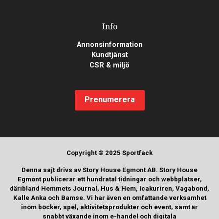
Info
Annonsinformation
Kundtjänst
CSR & miljö
Prenumerera
Copyright © 2025 Sportfack
Denna sajt drivs av Story House Egmont AB. Story House
Egmont publicerar ett hundratal tidningar och webbplatser,
däribland Hemmets Journal, Hus & Hem, Icakuriren, Vagabond,
Kalle Anka och Bamse. Vi har även en omfattande verksamhet
inom böcker, spel, aktivitetsprodukter och event, samt är
snabbt växande inom e-handel och digitala