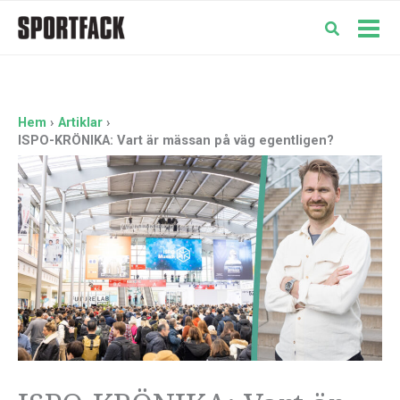
Hoppa
till
Mai
innehåll
Men
Hem
Artiklar
ISPO-KRÖNIKA: Vart är mässan på väg egentligen?