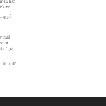
, men har
fekter.
ting på
om mål
Sedan
at något
 för tuff