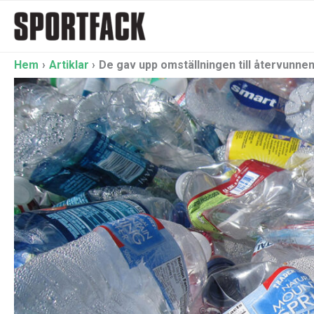
Hoppa
till
innehåll
Hem
Artiklar
De gav upp omställningen till återvunnen