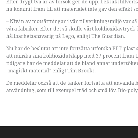
Efter drygt två år av försök ger de upp. Leksakstillver
nu kommit fram till att materialet inte gav den effekt s
– Nivån av motsättningar i vår tillverkningsmiljö var så 
våra fabriker. Efter det så skulle vårt koldioxidavtryck 
hållbarhetsansvarig på Lego, enligt The Guardian.
Nu har de beslutat att inte fortsätta utforska PET-plas
att minska sina koldioxidutsläpp med 37 procent fram ti
tidigare har de meddelat att de bland annat undersöker 
”magiskt material” enligt Tim Brooks.
De meddelar också att de tänker fortsätta att använda b
användning, som till exempel träd och små löv. Bio-poly