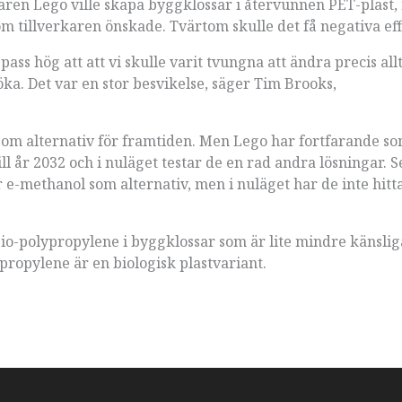
karen Lego ville skapa byggklossar i återvunnen PET-plast
om tillverkaren önskade. Tvärtom skulle det få negativa ef
pass hög att att vi skulle varit tvungna att ändra precis all
öka. Det var en stor besvikelse, säger Tim Brooks,
t som alternativ för framtiden. Men Lego har fortfarande s
ll år 2032 och i nuläget testar de en rad andra lösningar. 
e-methanol som alternativ, men i nuläget har de inte hitt
io-polypropylene i byggklossar som är lite mindre känsliga
propylene är en biologisk plastvariant.