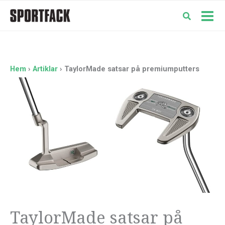
Hoppa
till
Mai
innehåll
Men
Hem
Artiklar
TaylorMade satsar på premiumputters
TaylorMade satsar på