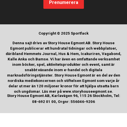
Prenumerera
Copyright © 2025 Sportfack
Denna sajt drivs av Story House Egmont AB. Story House
Egmont publicerar ett hundratal tidningar och webbplatser,
däribland Hemmets Journal, Hus & Hem, Icakuriren, Vagabond,
Kalle Anka och Bamse. Vi har även en omfattande verksamhet
inom böcker, spel, aktivitetsprodukter och event, samt är
snabbt växande inom e-handel och digitala
marknadsföringstjänster. Story House Egmont är en del av den
nordiska mediekoncernen och stiftelsen Egmont som varje år
delar ut mer än 120 miljoner kronor för att hjälpa utsatta barn
och ungdomar. Läs mer på www.storyhouseegmont.se.
Story House Egmont AB, Karlavägen 96, 115 26 Stockholm, Tel:
08-692 01 00, Orgnr: 556046-9206