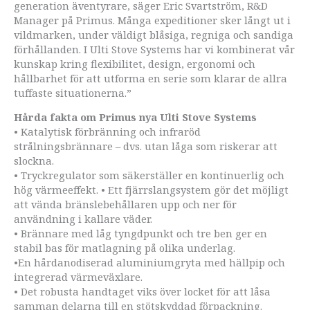
generation äventyrare, säger Eric Svartström, R&D
Manager på Primus. Många expeditioner sker långt ut i
vildmarken, under väldigt blåsiga, regniga och sandiga
förhållanden. I Ulti Stove Systems har vi kombinerat vår
kunskap kring flexibilitet, design, ergonomi och
hållbarhet för att utforma en serie som klarar de allra
tuffaste situationerna.”
Hårda fakta om Primus nya Ulti Stove Systems
• Katalytisk förbränning och infraröd
strålningsbrännare – dvs. utan låga som riskerar att
slockna.
• Tryckregulator som säkerställer en kontinuerlig och
hög värmeeffekt. • Ett fjärrslangsystem gör det möjligt
att vända bränslebehållaren upp och ner för
användning i kallare väder.
• Brännare med låg tyngdpunkt och tre ben ger en
stabil bas för matlagning på olika underlag.
•En hårdanodiserad aluminiumgryta med hällpip och
integrerad värmeväxlare.
• Det robusta handtaget viks över locket för att låsa
samman delarna till en stötskyddad förpackning.