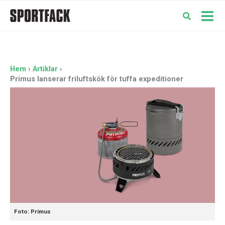
Hoppa
till
Mai
innehåll
Men
Hem
Artiklar
Primus lanserar friluftskök för tuffa expeditioner
Foto: Primus