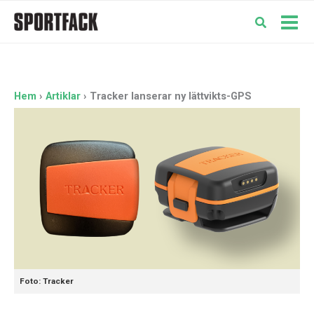
Hoppa
till
Mai
innehåll
Men
Hem
Artiklar
Tracker lanserar ny lättvikts-GPS
Foto: Tracker