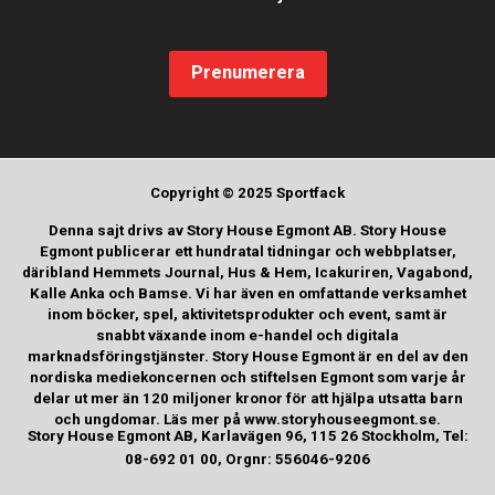
Prenumerera
Copyright © 2025 Sportfack
Denna sajt drivs av Story House Egmont AB. Story House
Egmont publicerar ett hundratal tidningar och webbplatser,
däribland Hemmets Journal, Hus & Hem, Icakuriren, Vagabond,
Kalle Anka och Bamse. Vi har även en omfattande verksamhet
inom böcker, spel, aktivitetsprodukter och event, samt är
snabbt växande inom e-handel och digitala
marknadsföringstjänster. Story House Egmont är en del av den
nordiska mediekoncernen och stiftelsen Egmont som varje år
delar ut mer än 120 miljoner kronor för att hjälpa utsatta barn
och ungdomar. Läs mer på www.storyhouseegmont.se.
Story House Egmont AB, Karlavägen 96, 115 26 Stockholm, Tel:
08-692 01 00, Orgnr: 556046-9206