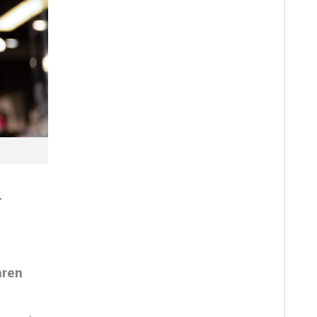
y
aren