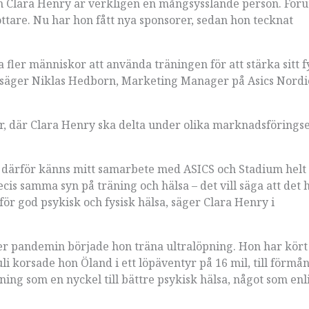
n Clara Henry är verkligen en mångsysslande person. Föru
are. Nu har hon fått nya sponsorer, sedan hon tecknat
ra fler människor att använda träningen för att stärka sitt f
äger Niklas Hedborn, Marketing Manager på Asics Nordics
er, där Clara Henry ska delta under olika marknadsförings
 och därför känns mitt samarbete med ASICS och Stadium helt
ecis samma syn på träning och hälsa – det vill säga att det
ör god psykisk och fysisk hälsa, säger Clara Henry i
der pandemin började hon träna ultralöpning. Hon har kört
li korsade hon Öland i ett löpäventyr på 16 mil, till förmån
ning som en nyckel till bättre psykisk hälsa, något som enl