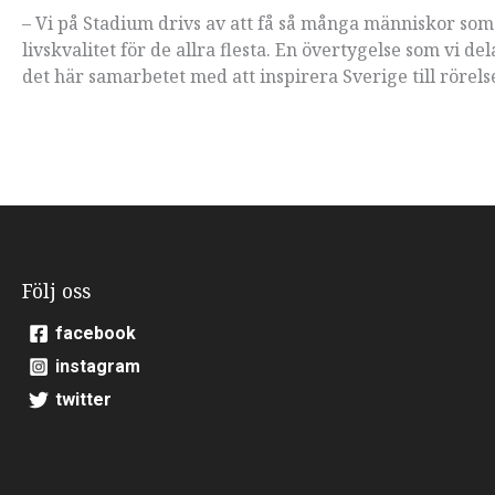
– Vi på Stadium drivs av att få så många människor som m
livskvalitet för de allra flesta. En övertygelse som vi 
det här samarbetet med att inspirera Sverige till rörel
Följ oss
facebook
instagram
twitter