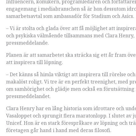
Influencern, komikern, programledaren och författare
engagemang i mediabranschen så är hon dessutom idrott
samarbetsavtal som ambassadör för Stadium och Asics.
– Vi är stolta och glada över att få möjlighet att inspire
och psykiska välmående tillsammans med Clara Henry, s
pressmeddelande.
Planen är att samarbetet ska sträcka sig ett år fram öv
att inspirera till löpning.
– Det känns så himla viktigt att inspirera till rörelse
makalöst roligt. Vi tre är en perfekt treenighet, med pr
om samhörighet och glädje men också en förutsättning f
pressmeddelandet.
Clara Henry har en lång historia som idrottare och un
Vasaloppet och sprungit flera maratonlopp. I slutet av ju
Unicef. Hon är en stark förespråkare av löpning och trä
företagen går hand i hand med deras filosofi.