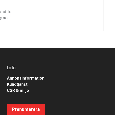
e
und för
igno.
Info
Annonsinformation
Kundtjänst
CSR & miljö
Prenumerera