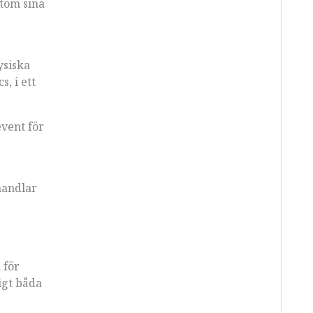
tom sina
ysiska
, i ett
event för
 handlar
 för
igt båda