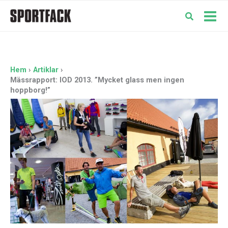
Hoppa
till
Mai
innehåll
Men
Hem
Artiklar
Mässrapport: IOD 2013. ”Mycket glass men ingen
hoppborg!”