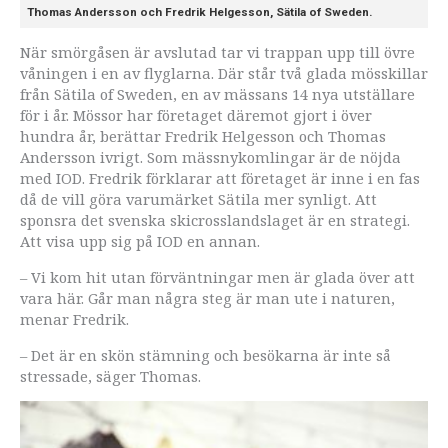
Thomas Andersson och Fredrik Helgesson, Sätila of Sweden.
När smörgåsen är avslutad tar vi trappan upp till övre
våningen i en av flyglarna. Där står två glada mösskillar
från Sätila of Sweden, en av mässans 14 nya utställare
för i år. Mössor har företaget däremot gjort i över
hundra år, berättar Fredrik Helgesson och Thomas
Andersson ivrigt. Som mässnykomlingar är de nöjda
med IOD. Fredrik förklarar att företaget är inne i en fas
då de vill göra varumärket Sätila mer synligt. Att
sponsra det svenska skicrosslandslaget är en strategi.
Att visa upp sig på IOD en annan.
– Vi kom hit utan förväntningar men är glada över att
vara här. Går man några steg är man ute i naturen,
menar Fredrik.
– Det är en skön stämning och besökarna är inte så
stressade, säger Thomas.