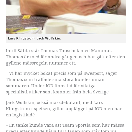
Lars Klingström, Jack Wolfskin.
Intill Sätila står Thomas Tauschek med Mammut.
Thomas är med för andra gången och har gått efter den
gyllene mässregeln nummer ett.
– Vi har mycket bokat precis som på Swesport, säger
Thomas som träffade sina stora kunder innan
sommaren. Under IOD finns tid för viktiga
specialistbutiker som kommer från hela Sverige.
Jack Wolfskin, också mässdebutant, med Lars
Klingström i spetsen, gillar upplägget på IOD men har
en logistikidé.
– En tanke kunde vara att Team Sportia som har mässa
precis efter kunde hålla till i ladan som står tom nu,