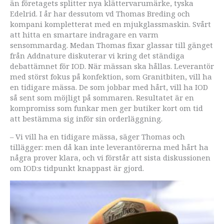
än företagets splitter nya klättervarumärke, tyska
Edelrid. I år har dessutom vd Thomas Breding och
kompani kompletterat med en mjukglassmaskin. Svårt
att hitta en smartare indragare en varm
sensommardag. Medan Thomas fixar glassar till gänget
från Addnature diskuterar vi kring det ständiga
debattämnet för IOD. När mässan ska hållas. Leverantör
med störst fokus på konfektion, som Granitbiten, vill ha
en tidigare mässa. De som jobbar med hårt, vill ha IOD
så sent som möjligt på sommaren. Resultatet är en
kompromiss som funkar men ger butiker kort om tid
att bestämma sig inför sin orderläggning.
– Vi vill ha en tidigare mässa, säger Thomas och
tillägger: men då kan inte leverantörerna med hårt ha
några prover klara, och vi förstår att sista diskussionen
om IOD:s tidpunkt knappast är gjord.