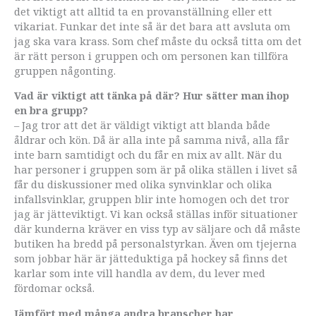
det viktigt att alltid ta en provanställning eller ett
vikariat. Funkar det inte så är det bara att avsluta om
jag ska vara krass. Som chef måste du också titta om det
är rätt person i gruppen och om personen kan tillföra
gruppen någonting.
Vad är viktigt att tänka på där? Hur sätter man ihop
en bra grupp?
– Jag tror att det är väldigt viktigt att blanda både
åldrar och kön. Då är alla inte på samma nivå, alla får
inte barn samtidigt och du får en mix av allt. När du
har personer i gruppen som är på olika ställen i livet så
får du diskussioner med olika synvinklar och olika
infallsvinklar, gruppen blir inte homogen och det tror
jag är jätteviktigt. Vi kan också ställas inför situationer
där kunderna kräver en viss typ av säljare och då måste
butiken ha bredd på personalstyrkan. Även om tjejerna
som jobbar här är jätteduktiga på hockey så finns det
karlar som inte vill handla av dem, du lever med
fördomar också.
Jämfört med många andra branscher har