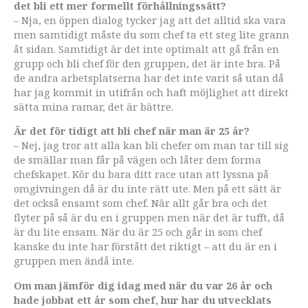
det bli ett mer formellt förhållningssätt?
– Nja, en öppen dialog tycker jag att det alltid ska vara
men samtidigt måste du som chef ta ett steg lite grann
åt sidan. Samtidigt är det inte optimalt att gå från en
grupp och bli chef för den gruppen, det är inte bra. På
de andra arbetsplatserna har det inte varit så utan då
har jag kommit in utifrån och haft möjlighet att direkt
sätta mina ramar, det är bättre.
Är det för tidigt att bli chef när man är 25 år?
– Nej, jag tror att alla kan bli chefer om man tar till sig
de smällar man får på vägen och låter dem forma
chefskapet. Kör du bara ditt race utan att lyssna på
omgivningen då är du inte rätt ute. Men på ett sätt är
det också ensamt som chef. När allt går bra och det
flyter på så är du en i gruppen men när det är tufft, då
är du lite ensam. När du är 25 och går in som chef
kanske du inte har förstått det riktigt – att du är en i
gruppen men ändå inte.
Om man jämför dig idag med när du var 26 år och
hade jobbat ett år som chef, hur har du utvecklats