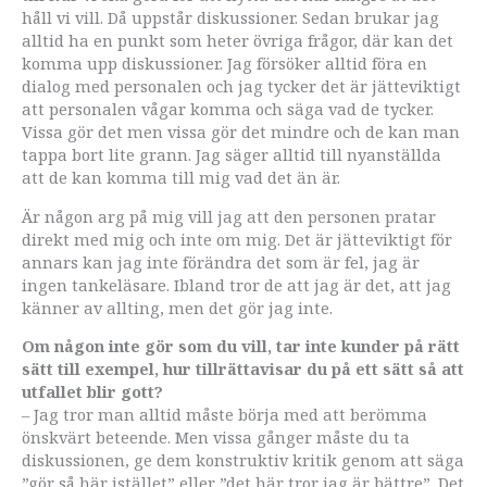
håll vi vill. Då uppstår diskussioner. Sedan brukar jag
alltid ha en punkt som heter övriga frågor, där kan det
komma upp diskussioner. Jag försöker alltid föra en
dialog med personalen och jag tycker det är jätteviktigt
att personalen vågar komma och säga vad de tycker.
Vissa gör det men vissa gör det mindre och de kan man
tappa bort lite grann. Jag säger alltid till nyanställda
att de kan komma till mig vad det än är.
Är någon arg på mig vill jag att den personen pratar
direkt med mig och inte om mig. Det är jätteviktigt för
annars kan jag inte förändra det som är fel, jag är
ingen tankeläsare. Ibland tror de att jag är det, att jag
känner av allting, men det gör jag inte.
Om någon inte gör som du vill, tar inte kunder på rätt
sätt till exempel, hur tillrättavisar du på ett sätt så att
utfallet blir gott?
– Jag tror man alltid måste börja med att berömma
önskvärt beteende. Men vissa gånger måste du ta
diskussionen, ge dem konstruktiv kritik genom att säga
”gör så här istället” eller ”det här tror jag är bättre”. Det