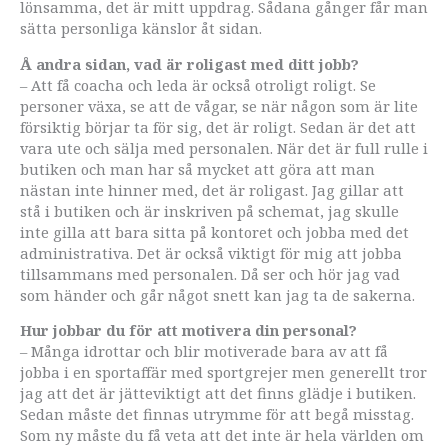
lönsamma, det är mitt uppdrag. Sådana gånger får man
sätta personliga känslor åt sidan.
Å andra sidan, vad är roligast med ditt jobb?
– Att få coacha och leda är också otroligt roligt. Se
personer växa, se att de vågar, se när någon som är lite
försiktig börjar ta för sig, det är roligt. Sedan är det att
vara ute och sälja med personalen. När det är full rulle i
butiken och man har så mycket att göra att man
nästan inte hinner med, det är roligast. Jag gillar att
stå i butiken och är inskriven på schemat, jag skulle
inte gilla att bara sitta på kontoret och jobba med det
administrativa. Det är också viktigt för mig att jobba
tillsammans med personalen. Då ser och hör jag vad
som händer och går något snett kan jag ta de sakerna.
Hur jobbar du för att motivera din personal?
– Många idrottar och blir motiverade bara av att få
jobba i en sportaffär med sportgrejer men generellt tror
jag att det är jätteviktigt att det finns glädje i butiken.
Sedan måste det finnas utrymme för att begå misstag.
Som ny måste du få veta att det inte är hela världen om