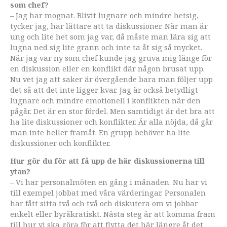
som chef?
– Jag har mognat. Blivit lugnare och mindre hetsig,
tycker jag, har lättare att ta diskussioner. När man är
ung och lite het som jag var, då måste man lära sig att
lugna ned sig lite grann och inte ta åt sig så mycket.
När jag var ny som chef kunde jag gruva mig länge för
en diskussion eller en konflikt där någon brusat upp.
Nu vet jag att saker är övergående bara man följer upp
det så att det inte ligger kvar. Jag är också betydligt
lugnare och mindre emotionell i konflikten när den
pågår. Det är en stor fördel. Men samtidigt är det bra att
ha lite diskussioner och konflikter. Är alla nöjda, då går
man inte heller framåt. En grupp behöver ha lite
diskussioner och konflikter.
Hur gör du för att få upp de här diskussionerna till
ytan?
– Vi har personalmöten en gång i månaden. Nu har vi
till exempel jobbat med våra värderingar. Personalen
har fått sitta två och två och diskutera om vi jobbar
enkelt eller byråkratiskt. Nästa steg är att komma fram
till hur vi ska göra för att flytta det här längre åt det