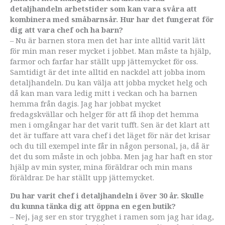
detaljhandeln arbetstider som kan vara svåra att
kombinera med småbarnsår. Hur har det fungerat för
dig att vara chef och ha barn?
– Nu är barnen stora men det har inte alltid varit lätt
för min man reser mycket i jobbet. Man måste ta hjälp,
farmor och farfar har ställt upp jättemycket för oss.
Samtidigt är det inte alltid en nackdel att jobba inom
detaljhandeln. Du kan välja att jobba mycket helg och
då kan man vara ledig mitt i veckan och ha barnen
hemma från dagis. Jag har jobbat mycket
fredagskvällar och helger för att få ihop det hemma
men i omgångar har det varit tufft. Sen är det klart att
det är tuffare att vara chef i det läget för när det krisar
och du till exempel inte får in någon personal, ja, då är
det du som måste in och jobba. Men jag har haft en stor
hjälp av min syster, mina föräldrar och min mans
föräldrar. De har ställt upp jättemycket.
Du har varit chef i detaljhandeln i över 30 år. Skulle
du kunna tänka dig att öppna en egen butik?
– Nej, jag ser en stor trygghet i ramen som jag har idag,