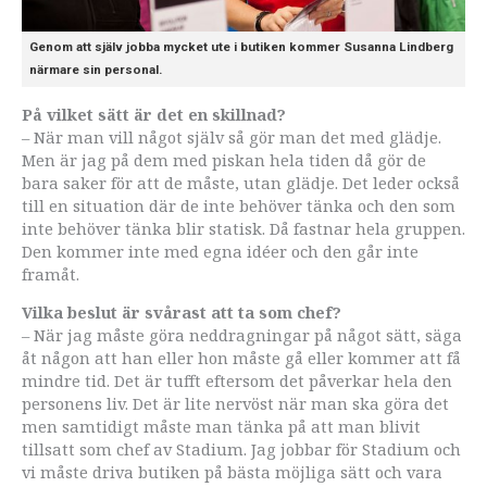
Genom att själv jobba mycket ute i butiken kommer Susanna Lindberg
närmare sin personal.
På vilket sätt är det en skillnad?
– När man vill något själv så gör man det med glädje.
Men är jag på dem med piskan hela tiden då gör de
bara saker för att de måste, utan glädje. Det leder också
till en situation där de inte behöver tänka och den som
inte behöver tänka blir statisk. Då fastnar hela gruppen.
Den kommer inte med egna idéer och den går inte
framåt.
Vilka beslut är svårast att ta som chef?
– När jag måste göra neddragningar på något sätt, säga
åt någon att han eller hon måste gå eller kommer att få
mindre tid. Det är tufft eftersom det påverkar hela den
personens liv. Det är lite nervöst när man ska göra det
men samtidigt måste man tänka på att man blivit
tillsatt som chef av Stadium. Jag jobbar för Stadium och
vi måste driva butiken på bästa möjliga sätt och vara