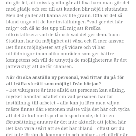
du gör fel, att misstag ofta går att fixa bara man gör det
med glädje och ser till att kunden blir nöjd i slutändan.
Men det gäller att känna av lite grann. Ofta är det så
bland unga att de har inställningen ”vad ger det här
mig?” och då är det upp till mig att försöka
utkristallisera vad de får och vad det ger dem. Inom
Stadium har du möjlighet att växa och få mer ansvar.
Det finns möjligheter att gå vidare och vi har
utbildningar inom olika områden som ger bättre
kompetens och vill de utnyttja de möjligheterna är det
jätteviktigt att de får chansen.
När du ska anställa ny personal, vad tittar du på för
att träffa så rätt som möjligt från början?
– Det viktigaste är inte alltid att personen kan allting,
mycket handlar istället om vad personen har för
inställning till arbetet – alla kan ju lära men viljan
måste finnas där. Personen måste vilja det här och tycka
att det är kul med sport och sportmode, det är en
förutsättning annars är det inte aktuellt att jobba här.
Det kan vara svårt att se det här ibland – oftast ser du
det inte förrän de kommer in och jobbar – och därför är