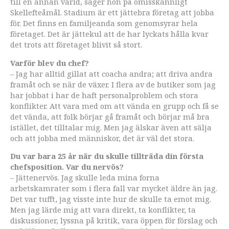
till en annan värld, säger hon på omisskännligt
Skellefteåmål. Stadium är ett jättebra företag att jobba
för. Det finns en familjeanda som genomsyrar hela
företaget. Det är jättekul att de har lyckats hålla kvar
det trots att företaget blivit så stort.
Varför blev du chef?
– Jag har alltid gillat att coacha andra; att driva andra
framåt och se när de växer. I flera av de butiker som jag
har jobbat i har de haft personalproblem och stora
konflikter. Att vara med om att vända en grupp och få se
det vända, att folk börjar gå framåt och börjar må bra
istället, det tilltalar mig. Men jag älskar även att sälja
och att jobba med människor, det är väl det stora.
Du var bara 25 år när du skulle tillträda din första
chefsposition. Var du nervös?
– Jättenervös. Jag skulle leda mina forna
arbetskamrater som i flera fall var mycket äldre än jag.
Det var tufft, jag visste inte hur de skulle ta emot mig.
Men jag lärde mig att vara direkt, ta konflikter, ta
diskussioner, lyssna på kritik, vara öppen för förslag och