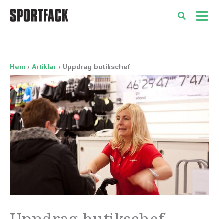
Hoppa
till
Mai
innehåll
Men
Hem
Artiklar
Uppdrag butikschef
Uppdrag butikschef