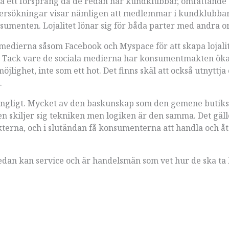
ta ett försprång då de redan har kundklubbar, omfattande
ersökningar visar nämligen att medlemmar i kundklubba
sumenten. Lojalitet lönar sig för båda parter med andra o
a medierna såsom Facebook och Myspace för att skapa lojalit
n. Tack vare de sociala medierna har konsumentmakten öka
jlighet, inte som ett hot. Det finns skäl att också utnyttja 
.
krångligt. Mycket av den baskunskap som den gemene butik
gen skiljer sig tekniken men logiken är den samma. Det gäll
terna, och i slutändan få konsumenterna att handla och å
 redan kan service och är handelsmän som vet hur de ska t