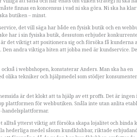
r villiga att satsa och har enats om vilken strategi ni ska ha
åste finnas en koncensus i vad ni ska göra. Ni ska ha klart
ska butiken – minst.
service, det vill säga har både en fysisk butik och en webbu
ske har i sin fysiska butik, dessutom erbjuder konkurrent
r det viktigt att positionera sig och försöka få kunderna 
n. Den andra viktiga biten att jobba med är kundservice. De
g också i webbshopen, konstaterar Anders. Man ska ha en
 olika tekniker och hjälpmedel som stödjer konsumenten
msida är det klokt att ta hjälp av ett proffs. Det är ingen 
op plattformen för webbutiken. Snåla inte utan anlita etab
e-handelsplattformar.
alltså ytterst viktig att försöka skapa lojalitet och binda
amla hederliga medel såsom kundklubbar, riktade erbjudan