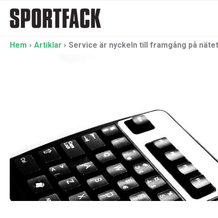
Hoppa
till
innehåll
Hem
Artiklar
Service är nyckeln till framgång på näte