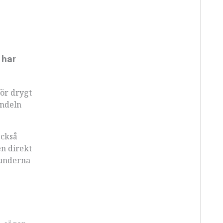
 har
för drygt
andeln
Också
en direkt
Kunderna