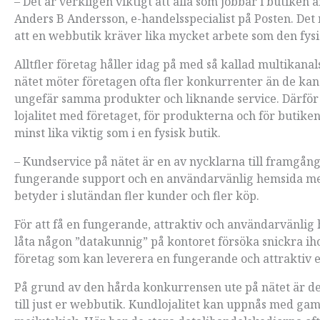
– Det är verkligen viktigt att alla som jobbar i butiken ä
Anders B Andersson, e-handelsspecialist på Posten. Det m
att en webbutik kräver lika mycket arbete som den fysi
Alltfler företag håller idag på med så kallad multikanal
nätet möter företagen ofta fler konkurrenter än de kan
ungefär samma produkter och liknande service. Därför ä
lojalitet med företaget, för produkterna och för butike
minst lika viktig som i en fysisk butik.
– Kundservice på nätet är en av nycklarna till framgån
fungerande support och en användarvänlig hemsida med
betyder i slutändan fler kunder och fler köp.
För att få en fungerande, attraktiv och användarvänlig he
låta någon ”datakunnig” på kontoret försöka snickra ih
företag som kan leverera en fungerande och attraktiv 
På grund av den hårda konkurrensen ute på nätet är det 
till just er webbutik. Kundlojalitet kan uppnås med g