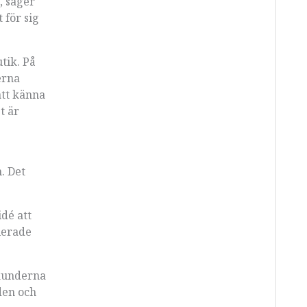
, säger
 för sig
tik. På
erna
att känna
t är
. Det
idé att
lerade
 kunderna
den och