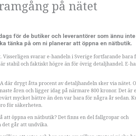
 framgång på nätet
dags för de butiker och leverantörer som ännu inte
ska tänka på om ni planerar att öppna en nätbutik.
t. Visserligen svarar e-handeln i Sverige fortfarande bara 
r stabil och faktiskt högre än för övrig detaljhandel. E-h
A där drygt åtta procent av detaljhandeln sker via nätet. 
enaste åren och ligger idag på närmare 800 kronor. Det är 
vsevärt mycket bättre än den var bara för några år sedan. 
oro för säkerheten.
 att öppna en nätbutik? Det finns en del fallgropar och
det går att undvika.