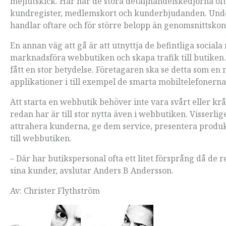
mejlutskick. Här har de stora detaljhandelskedjorna of
kundregister, medlemskort och kunderbjudanden. Und
handlar oftare och för större belopp än genomsnittskon
En annan väg att gå är att utnyttja de befintliga social
marknadsföra webbutiken och skapa trafik till butike
fått en stor betydelse. Företagaren ska se detta som en mö
applikationer i till exempel de smarta mobiltelefonerna
Att starta en webbutik behöver inte vara svårt eller 
redan har är till stor nytta även i webbutiken. Visserli
attrahera kunderna, ge dem service, presentera produk
till webbutiken.
– Där har butikspersonal ofta ett litet försprång då de
sina kunder, avslutar Anders B Andersson.
Av: Christer Flythström