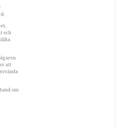
r
rd.
et,
t och
olika
sägaren
er att
tervända
a hand om