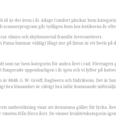
ch så är det även i år. Adapt Comfort plockar hem kategorin
s och scannerprogram går tydligen hem hos butikerna år efter
redrar clinics och skyltmaterial framför leverantörers
Puma hamnar väldigt långt ner på listan är ett bevis på d
edt som tar hem kategorin för andra året i rad. Företagets
 fungerade uppenbarligen i år igen och vi lyfter på hatten
är 8848, G. W. Greiff, Bagheera och Didriksons. Det är bar
igt bra lönsamhet är riktigt bra inför kommande införsälj
ets undersökning visar att detsamma gäller för lycka. Äv
vinsten från förra året. De vinner kvalitetskategorin igen