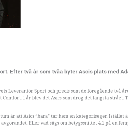
port. Efter två år som tvåa byter Ascis plats med Ad
Årets Leverantör Sport och precis som de föregående två år
omfort. I år blev det Asics som drog det längsta strået. Ti
tum är att Asics ”bara” tar hem en kategoriseger. Istället ä
er avgörandet. Eller vad sägs om betygssnittet 4,1 på en fe