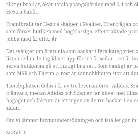
riktigt bra i år, ökar totala poängskörden med 0,4 och ö
Hestra bakåt.
Framförallt tar Hestra skalper i Kvalitet, Efterfrågan 
som förser butiken med högklassiga, eftertraktade prod
jobba med år efter år.
Det svänger om årets nia som backar i fyra kategorier oc
listan sedan de tog klivet upp för tre år sedan. Det är im
serva butikerna på ett riktigt bra sätt. Som vanligt 
som MSR och Therm-a-rest är sannolikheten stor att det 
Tiondeplatsen delas i år av tre leverantörer: Adidas, S
frånvaro, medan Adidas och Szamer tar klivet ned tillsa
bagaget och faktum är att ingen av de tre backar i en 
sidan.
Om vi lämnar huvudundersökningen och istället går in på
SERVICE