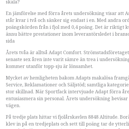
skala?
En jämförelse med förra årets undersökning visar att Asic
står kvar i två och sänker sig endast i en. Med andra 
poängskörden från i fjol med 0,4 poäng. Det är riktigt 
ännu bättre prestationer inom leverantörsledet i bransc
sida
Årets tvåa är alltså Adapt Comfort. Strömstadsföretage
senaste sex åren inte varit sämre än trea i undersöknin
kommer utanför topp-sju är lönsamhet.
Mycket av hemligheten bakom Adapts makalösa framgång
Service, Reklamationer och Säljstöd; samtliga kategori
stor skillnad. När Sportfack intervjuade Adapt förra åre
entusiasmera sin personal. Årets undersökning bevisar 
vägen.
På tredje plats hittar vi fjolårskavlen 8848 Altitude. B
klev in på en tredjeplats och sett till poäng tar de ytt