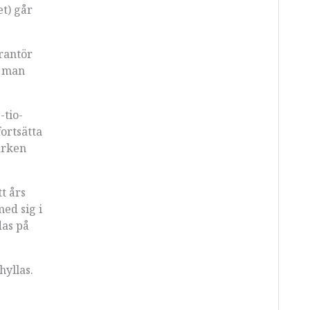
et) går
erantör
l man
-tio-
fortsätta
ärken
t års
ed sig i
das på
hyllas.