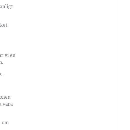
anligt
lket
ar vi en
n.
e.
ionen
a vara
d om