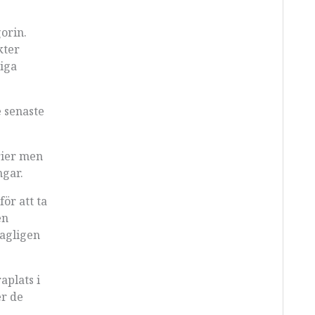
orin.
kter
iga
e senaste
rier men
ngar.
ör att ta
en
tagligen
aplats i
er de