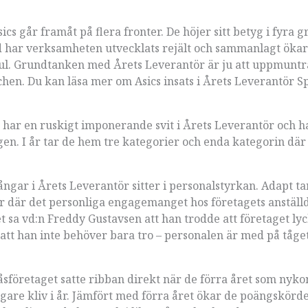
s går framåt på flera fronter. De höjer sitt betyg i fyra g
ord har verksamheten utvecklats rejält och sammanlagt ökar
kul. Grundtanken med Årets Leverantör är ju att uppmuntra
hen. Du kan läsa mer om Asics insats i Årets Leverantör S
t har en ruskigt imponerande svit i Årets Leverantör och h
gen. I år tar de hem tre kategorier och enda kategorin där
ar i Årets Leverantör sitter i personalstyrkan. Adapt t
er där det personliga engagemanget hos företagets anställ
t sa vd:n Freddy Gustavsen att han trodde att företaget ly
att han inte behöver bara tro – personalen är med på tåge
oråsföretaget satte ribban direkt när de förra året som nyk
erligare kliv i år. Jämfört med förra året ökar de poängskör