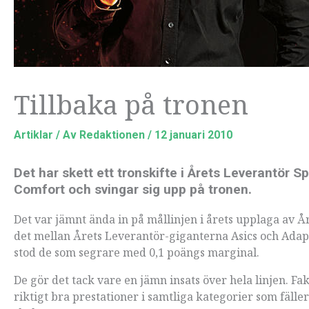
Tillbaka på tronen
Artiklar
/ Av
Redaktionen
/
12 januari 2010
Det har skett ett tronskifte i Årets Leverantör S
Comfort och svingar sig upp på tronen.
Det var jämnt ända in på mållinjen i årets upplaga av 
det mellan Årets Leverantör-giganterna Asics och Adapt C
stod de som segrare med 0,1 poängs marginal.
De gör det tack vare en jämn insats över hela linjen. Fak
riktigt bra prestationer i samtliga kategorier som fäll