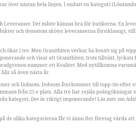
kar över nästan hela linjen. I endast en kategori (Lönsamh
och Leveranser. Det måste kännas bra för butikerna. En lev
ukter och dessutom sköter leveranserna förstklassigt, vil
h ökar i tre. Men Granitbiten verkar ha bosatt sig på topp
ponerande och visar att Granitbiten, trots tillväxt, lyckats 
är paradgrenen nummer ett Kvalitet. Med nytillkomna varum
blir så även nästa år.
zamer och Dobsom. Dobsom återkommer till topp-tio efter et
mmans från 25:e plats. Alla tre har rejäla poängökningar m
enda kategori. Det är riktigt imponerande! Läs mer om Adi
 de olika kategorierna får vi ännu fler företag värda att 