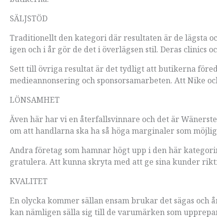
SÄLJSTÖD
Traditionellt den kategori där resultaten är de lägsta o
igen och i år gör de det i överlägsen stil. Deras clinic
Sett till övriga resultat är det tydligt att butikerna fö
medieannonsering och sponsorsamarbeten. Att Nike och 
LÖNSAMHET
Även här har vi en återfallsvinnare och det är Wänerst
om att handlarna ska ha så höga marginaler som möjligt
Andra företag som hamnar högt upp i den här kategorin 
gratulera. Att kunna skryta med att ge sina kunder rikt
KVALITET
En olycka kommer sällan ensam brukar det sägas och år
kan nämligen sälla sig till de varumärken som upprepar 