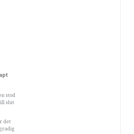
apt
en stod
ll slut
r det
mgradig