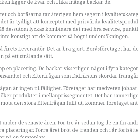
tycken ligger de kvar och i lika många backar de.
et och boråsarna tar återigen hem segern i kvalitetskateg
det är tydligt att konceptet med prisvärda kvalitetsprodu
48 dessutom lyckas kombinera det med bra service, punktl
inte konstigt att de kommer så högt i undersökningen.
 på Årets Leverantör. Det är bra gjort. Boråsföretaget har d
n på ett strålande sätt.
pp en placering. De backar visserligen något i fyra katego
 Lönsamhet och Efterfrågan som Didriksons skördar framgå
an är ingen tillfällighet. Företaget har medveten jobbat f
 söker produkter i mellanprissegmentet. Det har sannerlig
an möta den stora Efterfrågan fullt ut, kommer företaget an
 under de senaste åren. För tre år sedan tog de en fin andr
 placeringar. Förra året bröt de trenden och i år fortsätt
r på en femteplats.