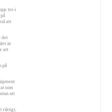
opp-tre i
 på
ul att
s det
 det är
r att
n på
quipment
tat som
utan att
 riktigt,