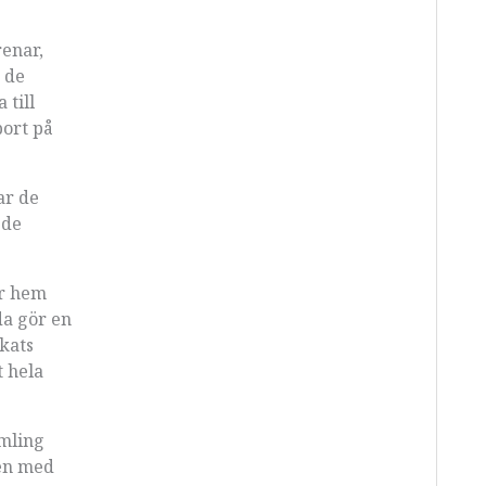
renar,
 de
 till
port på
ar de
 de
ar hem
da gör en
ckats
t hela
omling
den med