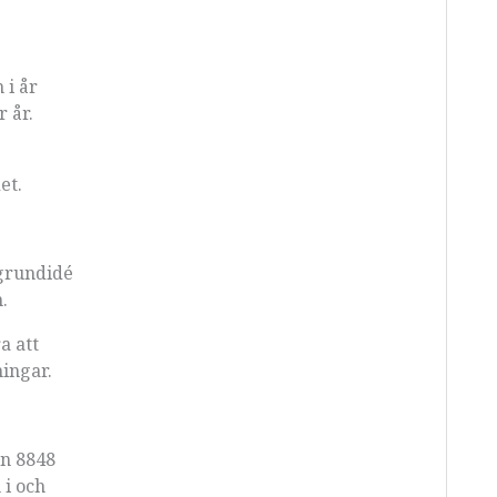
 i år
 år.
et.
 grundidé
.
a att
ningar.
en 8848
 i och