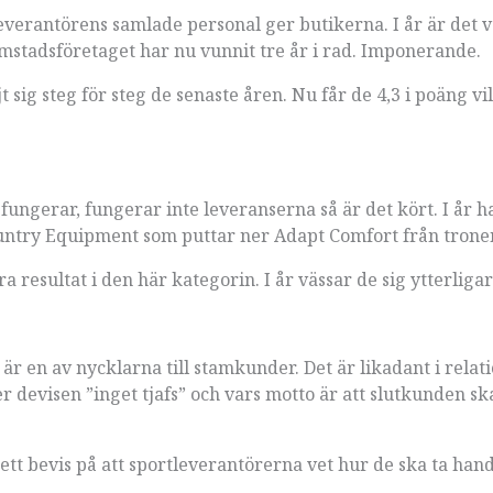
everantörens samlade personal ger butikerna. I år är det v
römstadsföretaget har nu vunnit tre år i rad. Imponerande.
sig steg för steg de senaste åren. Nu får de 4,3 i poäng vi
fungerar, fungerar inte leveranserna så är det kört. I år h
ountry Equipment som puttar ner Adapt Comfort från trone
 resultat i den här kategorin. I år vässar de sig ytterligar
r en av nycklarna till stamkunder. Det är likadant i relat
r devisen ”inget tjafs” och vars motto är att slutkunden sk
 ett bevis på att sportleverantörerna vet hur de ska ta han