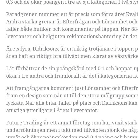
0,3 och de ökar poängen i tre av sju kategorier. I två s
Paradgrenen nummer ett är precis som förra året Kvalit
Andra starka grenar är Efterfrågan och Lönsamhet och 
faller både butiker och konsumenter på läppen. När 88
leveranser och helgjuten reklamationshantering är det 
Årets fyra, Didriksons, är en riktig trotjänare i toppen
åren haft en riktigt bra tillväxt men klarat av växtvärke
I år förbättrar de sin poängskörd med 0,1 och hoppar u
ökar i tre andra och framförallt är det i kategorierna
Att framgångarna kommer i just Lönsamhet och Efterfråg
fram en design som når ut till den stora målgrupp som
lyckats. När alla bitar faller på plats och Didriksons k
att stiga ytterligare i Årets Leverantör.
Future Trading är ett annat företag som har vuxit starkt
undersökningen men i takt med tillväxten sjönk de några
uppåt och ökar poängskörden med 0,4 poäng och hamna