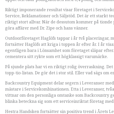
Riktigt imponerande resultat visar företaget i Servicek
Service, Reklamationer och Säljstöd. Det är ett starkt t
riktigt stort allvar. När de dessutom kommer på tionde p
göra affärer med Dr. Zipe och hans vänner.
Outdoorföretaget Haglöfs tappar i år två placeringar, mi
fortsätter Haglöfs att kriga i toppen år efter år. I år vis
egentligen bara i Lönsamhet som företaget släpar efter. 
cementera sitt rykte som ett högklassigt varumärke.
På sjunde plats har vi en riktigt rolig överraskning. D
topp-tio-listan. De gör det i stor stil. Eller vad sägs om
Backcountry Equipment delar segern i Leveranser med
mästare i Servicekombinationen. Etta i Leveranser, tvåa i
vittnar om den personliga omtanke som Backcountry ger 
blinka beteckna sig som ett serviceinriktat företag med
Hestra Handsken fortsätter sin positiva trend i Årets Leve