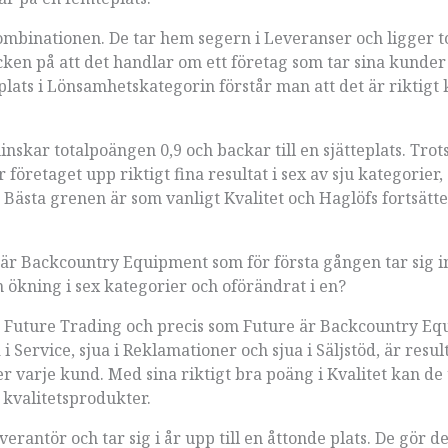
ombinationen. De tar hem segern i Leveranser och ligger t
ecken på att det handlar om ett företag som tar sina kunder
lats i Lönsamhetskategorin förstår man att det är riktigt k
nskar totalpoängen 0,9 och backar till en sjätteplats. Trot
ar företaget upp riktigt fina resultat i sex av sju kategorier,
Bästa grenen är som vanligt Kvalitet och Haglöfs fortsätte
et är Backcountry Equipment som för första gången tar sig i
 en ökning i sex kategorier och oförändrat i en?
 Future Trading och precis som Future är Backcountry E
 Service, sjua i Reklamationer och sjua i Säljstöd, är resul
varje kund. Med sina riktigt bra poäng i Kvalitet kan de 
 kvalitetsprodukter.
rantör och tar sig i år upp till en åttonde plats. De gör det