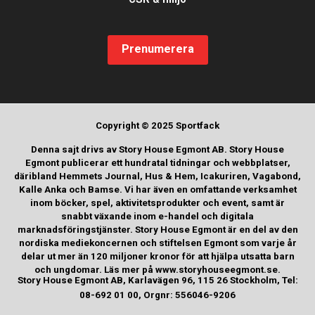
Prenumerera
Copyright © 2025 Sportfack
Denna sajt drivs av Story House Egmont AB. Story House
Egmont publicerar ett hundratal tidningar och webbplatser,
däribland Hemmets Journal, Hus & Hem, Icakuriren, Vagabond,
Kalle Anka och Bamse. Vi har även en omfattande verksamhet
inom böcker, spel, aktivitetsprodukter och event, samt är
snabbt växande inom e-handel och digitala
marknadsföringstjänster. Story House Egmont är en del av den
nordiska mediekoncernen och stiftelsen Egmont som varje år
delar ut mer än 120 miljoner kronor för att hjälpa utsatta barn
och ungdomar. Läs mer på www.storyhouseegmont.se.
Story House Egmont AB, Karlavägen 96, 115 26 Stockholm, Tel:
08-692 01 00, Orgnr: 556046-9206