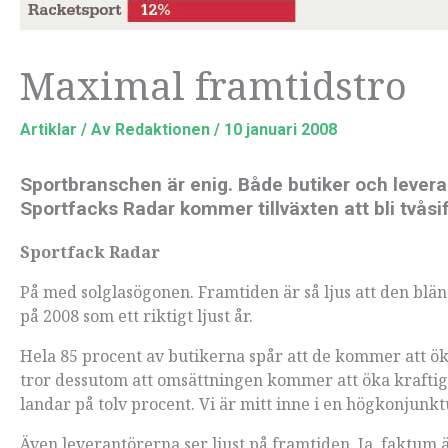
Maximal framtidstro
Artiklar
/ Av
Redaktionen
/
10 januari 2008
Sportbranschen är enig. Både butiker och leveran
Sportfacks Radar kommer tillväxten att bli tvås
Sportfack Radar
På med solglasögonen. Framtiden är så ljus att den blä
på 2008 som ett riktigt ljust år.
Hela 85 procent av butikerna spår att de kommer att ök
tror dessutom att omsättningen kommer att öka kraftig
landar på tolv procent. Vi är mitt inne i en högkonjunk
Även leverantörerna ser ljust på framtiden. Ja, faktum ä