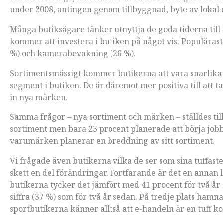
under 2008, antingen genom tillbyggnad, byte av lokal e
Många butiksägare tänker utnyttja de goda tiderna till 
kommer att investera i butiken på något vis. Populärast
%) och kamerabevakning (26 %).
Sortimentsmässigt kommer butikerna att vara snarlika s
segment i butiken. De är däremot mer positiva till att t
in nya märken.
Samma frågor – nya sortiment och märken – ställdes til
sortiment men bara 23 procent planerade att börja job
varumärken planerar en breddning av sitt sortiment.
Vi frågade även butikerna vilka de ser som sina tuffast
skett en del förändringar. Fortfarande är det en annan
butikerna tycker det jämfört med 41 procent för två 
siffra (37 %) som för två år sedan. På tredje plats hamna
sportbutikerna känner alltså att e-handeln är en tuff k