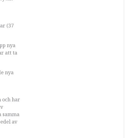
e
ar (37
upp nya
r att ta
de nya
n och har
av
an samma
jedel av