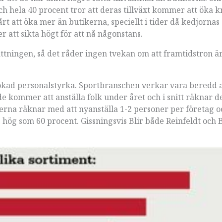
h hela 40 procent tror att deras tillväxt kommer att öka kr
rt att öka mer än butikerna, speciellt i tider då kedjornas
r att sikta högt för att nå någonstans.
tningen, så det råder ingen tvekan om att framtidstron är
i ökad personalstyrka. Sportbranschen verkar vara beredd 
de kommer att anställa folk under året och i snitt räknar d
rerna räknar med att nyanställa 1-2 personer per företag o
 hög som 60 procent. Gissningsvis Blir både Reinfeldt och 