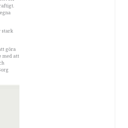
aftigt.
 egna
 stark
att göra
e med att
ch
Borg