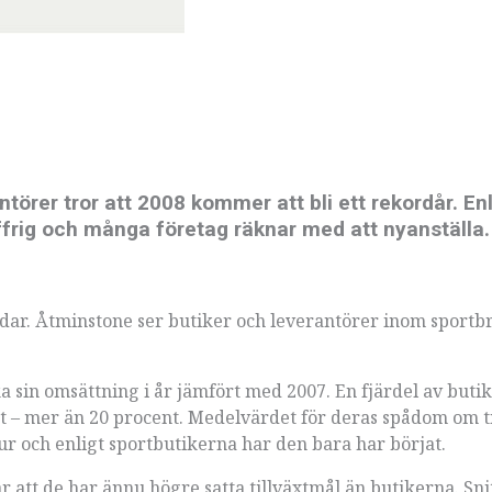
törer tror att 2008 kommer att bli ett rekordår. Enl
iffrig och många företag räknar med att nyanställa.
ndar. Åtminstone ser butiker och leverantörer inom sport
a sin omsättning i år jämfört med 2007. En fjärdel av buti
t – mer än 20 procent. Medelvärdet för deras spådom om t
tur och enligt sportbutikerna har den bara har börjat.
r att de har ännu högre satta tillväxtmål än butikerna. Snit