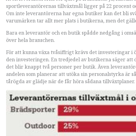
sportleverantörernas tillväxtmål ligger på 22 procent oc
Om inte leverantörerna har egna butiker kan det bli svå
varumärken tar allt mer plats i butikerna, men det gälle
Bara en leverantör och en butik spådde nedgång i omsät
över hela branschen.
För att kunna växa tvåsiffrigt krävs det investeringar 
den investeringen. En tredjedel av butikerna säger att 
det blir knappt två personer per butik. Även leverantö
andelen som planerar att utöka sin personalstyrka är så
tårögda av glädje när de får höra sådana tillväxtplaner.