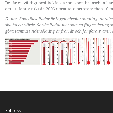
Det är en väldigt positiv känsla som sportbranschen har 
det ett fantastiskt år. 2006 omsatte sportbranschen 16 m
Fotnot: Sportfack Radar är ingen absolut sanning. Antalet 
ska ha ett värde. Se vår Radar mer som en fingervisning so
göra samma undersökning år från år och jämföra svaren ö
Följ oss