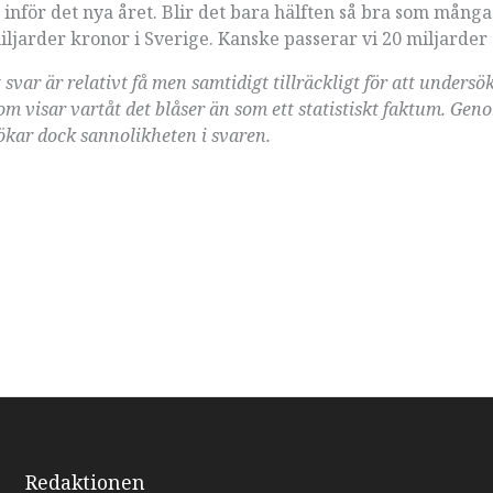
inför det nya året. Blir det bara hälften så bra som många 
iljarder kronor i Sverige. Kanske passerar vi 20 miljarder
svar är relativt få men samtidigt tillräckligt för att unders
m visar vartåt det blåser än som ett statistiskt faktum. Gen
kar dock sannolikheten i svaren.
Redaktionen