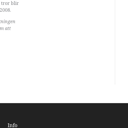
tror blir
 2008.
ökningen
om att
Info