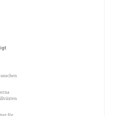
igt
branschen
kerna
illväxten
tet för