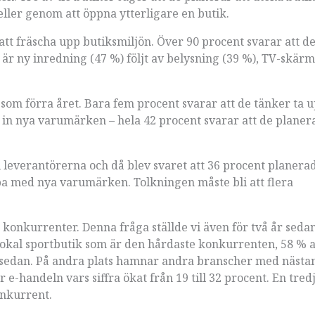
ller genom att öppna ytterligare en butik.
att fräscha upp butiksmiljön. Över 90 procent svarar att d
 är ny inredning (47 %) följt av belysning (39 %), TV-skärm
om förra året. Bara fem procent svarar att de tänker ta 
a in nya varumärken – hela 42 procent svarar att de planera
l leverantörerna och då blev svaret att 36 procent planera
ba med nya varumärken. Tolkningen måste bli att flera
e konkurrenter. Denna fråga ställde vi även för två år seda
 lokal sportbutik som är den hårdaste konkurrenten, 58 % 
år sedan. På andra plats hamnar andra branscher med näst
r e-handeln vars siffra ökat från 19 till 32 procent. En tred
onkurrent.