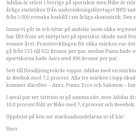
Adidas är störst i Sverige på sportskor men Nike är stö
årliga statistiken från undersökningsföretaget NPD sam
från 5.000 svenska hushåll i sin årliga skostatistik. Den 
Innan vi går in och tittar på andelar inom olika segmen
har fått fram att snittpriset på sportskor ökade med fem
senaste året. Prisutvecklingen för olika märken var dock
gå från 513 till 622 kronor per par, medan Puma hade ett 
sportskorna hade Asics med 896 kronor per par.
Sett till försäljningsvärde toppar Adidas med en markn
är Reebok med 7,2 procent. Alla tre märken i topp öka
kommer därefter – Asics, Puma, Ecco och Salomon – ha
I antal par ser tättrion ut på samma sätt, men Adidas d
10,0 procent följt av Nike med 7,4 procent och Reeebok 
Uppdelat på kön ser marknadsandelarna ut så här:
Herr