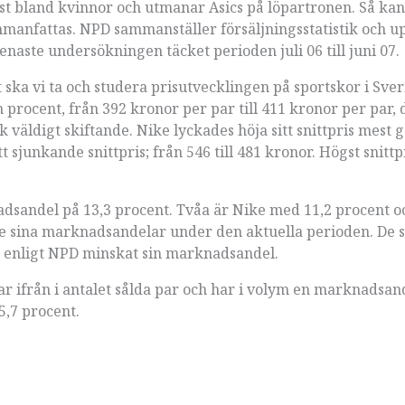
rst bland kvinnor och utmanar Asics på löpartronen. Så ka
manfattas. NPD sammanställer försäljningsstatistik och u
senaste undersökningen täcket perioden juli 06 till juni 07.
t ska vi ta och studera prisutvecklingen på sportskor i Sve
 procent, från 392 kronor per par till 411 kronor per par, 
 väldigt skiftande. Nike lyckades höja sitt snittpris mest 
sjunkande snittpris; från 546 till 481 kronor. Högst snittp
adsandel på 13,3 procent. Tvåa är Nike med 11,2 procent o
de sina marknadsandelar under den aktuella perioden. De 
r enligt NPD minskat sin marknadsandel.
rar ifrån i antalet sålda par och har i volym en marknadsan
5,7 procent.