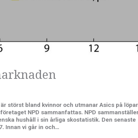
marknaden
 är störst bland kvinnor och utmanar Asics på löpa
ngsföretaget NPD sammanfattas. NPD sammanställe
enska hushåll i sin årliga skostatistik. Den senaste
7. Innan vi går in och…