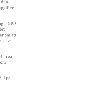
n den
ppgifter
rige. NPD
det
genom att
ris av
ch trea
som
del på