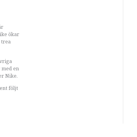
är
Nike ökar
 trea
vriga
r med en
er Nike.
nt följt