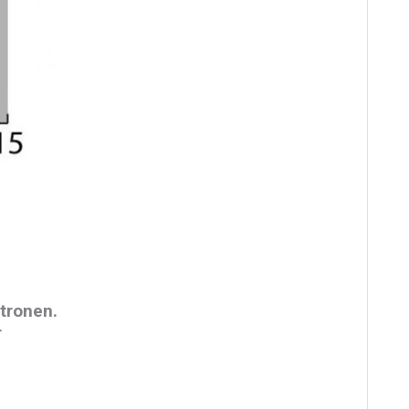
rtronen.
r