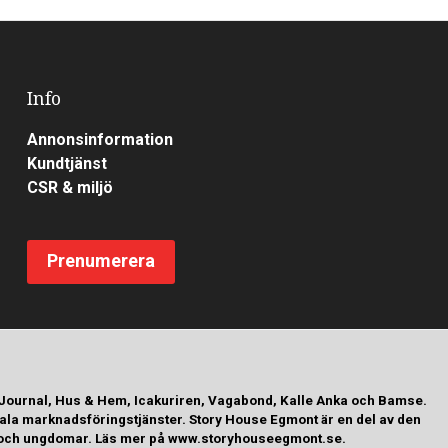
Info
Annonsinformation
Kundtjänst
CSR & miljö
Prenumerera
 Journal, Hus & Hem, Icakuriren, Vagabond, Kalle Anka och Bamse.
tala marknadsföringstjänster. Story House Egmont är en del av den
arn och ungdomar. Läs mer på www.storyhouseegmont.se.