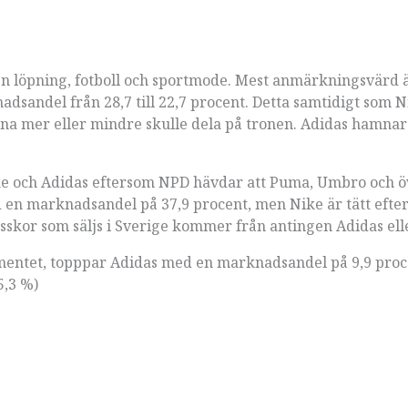
löpning, fotboll och sportmode. Mest anmärkningsvärd 
dsandel från 28,7 till 22,7 procent. Detta samtidigt som 
rkena mer eller mindre skulle dela på tronen. Adidas hamnar
ike och Adidas eftersom NPD hävdar att Puma, Umbro och ö
d en marknadsandel på 37,9 procent, men Nike är tätt efte
llsskor som säljs i Sverige kommer från antingen Adidas ell
mentet, topppar Adidas med en marknadsandel på 9,9 proce
5,3 %)