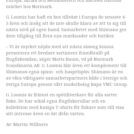
märket hos Normark.
G. Loomis har haft en bra tillväxt i Europa de senaste 4-
5 åren och insåg att de inte skulle klara av att ta sig till
nästa nivå på egen hand. Samarbetet med Shimano ger
dem tillgång till flera nya marknader och butiker.
– Vi är mycket nöjda med att nästa säsong kunna
presentera ett bredare sortiment framförallt på
flugfiskesidan, säger Matts Baum, vd på Normark
Scandinavia AB. G. Loomis blir även ett komplement till
Shimanos egna spinn- och haspelspön. Shimano är en
av våra viktigaste samarbetspartners både i Sverige och
övriga Europa genom vårt moderbolag Rapa VMC Group.
G. Loomis är främst en spötillverkare för alla sorter
fiske. De har också egna flugfiskerullar och en
kollektion med kaxiga T-shirts för fiskare som vill visa
sitt intresse även en bit ifrån vatten.
Av: Martin Willners