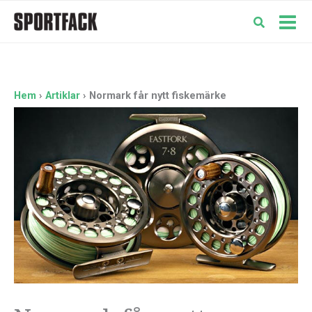
Hoppa
till
Mai
innehåll
Men
Hem
Artiklar
Normark får nytt fiskemärke