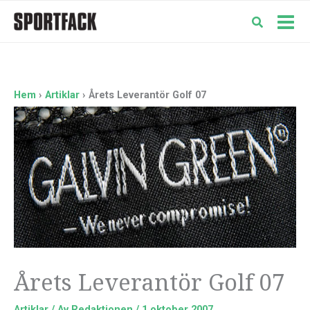
Hoppa
till
Mai
innehåll
Men
Hem
Artiklar
Årets Leverantör Golf 07
Årets Leverantör Golf 07
Artiklar
/ Av
Redaktionen
/
1 oktober 2007