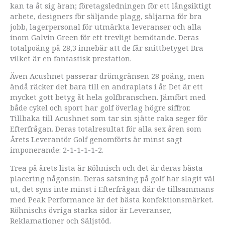
kan ta åt sig äran; företagsledningen för ett långsiktigt
arbete, designers för säljande plagg, säljarna för bra
jobb, lagerpersonal för utmärkta leveranser och alla
inom Galvin Green för ett trevligt bemötande. Deras
totalpoäng på 28,3 innebär att de får snittbetyget Bra
vilket är en fantastisk prestation.
Även Acushnet passerar drömgränsen 28 poäng, men
ändå räcker det bara till en andraplats i år. Det är ett
mycket gott betyg åt hela golfbranschen. Jämfört med
både cykel och sport har golf överlag högre siffror.
Tillbaka till Acushnet som tar sin sjätte raka seger för
Efterfrågan. Deras totalresultat för alla sex åren som
Årets Leverantör Golf genomförts är minst sagt
imponerande: 2-1-1-1-1-2.
Trea på årets lista är Röhnisch och det är deras bästa
placering någonsin. Deras satsning på golf har slagit väl
ut, det syns inte minst i Efterfrågan där de tillsammans
med Peak Performance är det bästa konfektionsmärket.
Röhnischs övriga starka sidor är Leveranser,
Reklamationer och Säljstöd.