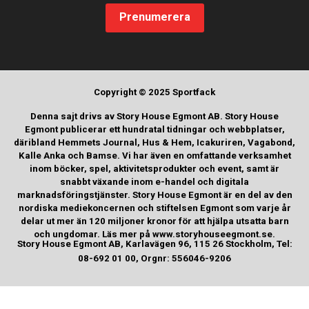
Prenumerera
Copyright © 2025 Sportfack
Denna sajt drivs av Story House Egmont AB. Story House
Egmont publicerar ett hundratal tidningar och webbplatser,
däribland Hemmets Journal, Hus & Hem, Icakuriren, Vagabond,
Kalle Anka och Bamse. Vi har även en omfattande verksamhet
inom böcker, spel, aktivitetsprodukter och event, samt är
snabbt växande inom e-handel och digitala
marknadsföringstjänster. Story House Egmont är en del av den
nordiska mediekoncernen och stiftelsen Egmont som varje år
delar ut mer än 120 miljoner kronor för att hjälpa utsatta barn
och ungdomar. Läs mer på www.storyhouseegmont.se.
Story House Egmont AB, Karlavägen 96, 115 26 Stockholm, Tel:
08-692 01 00, Orgnr: 556046-9206