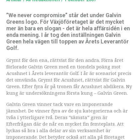
”We never compromise” står det under Galvin
Greens logo. För Växjöföretaget är det mycket
mer än bara en slogan - det är hela affärsidén i en
enda mening. I år tog den inställningen Galvin
Green hela vägen till toppen av Årets Leverantör
Golf.
Grymt för den ena, rättvist för den andra. Förra året
förlorade Galvin Green med en tiondels poäng mot
Acushnet i Årets leverantör Golf. I år är scenariot precis
det omvända. Grymt för Acushnet, rättvist för Galvin
Green. Efter fyra år på tronen får Acushnet abdikera. Ny
kung är undersökningens första kung – Galvin Green.
Galvin Green vinner tack vare en imponerande
jämnhet. De vinner fyra av de sju kategorierna och är
tvåa i ytterligare två. Deras ”sämsta” gren är
Efterfrågan där de når en mycket fin femteplats. Att
lyckas så bra i alla delar av sin verksamhet är
imponerande. Det betyder också att alla på företaget