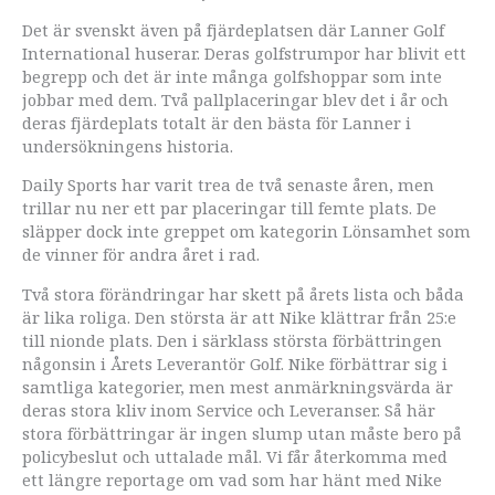
Det är svenskt även på fjärdeplatsen där Lanner Golf
International huserar. Deras golfstrumpor har blivit ett
begrepp och det är inte många golfshoppar som inte
jobbar med dem. Två pallplaceringar blev det i år och
deras fjärdeplats totalt är den bästa för Lanner i
undersökningens historia.
Daily Sports har varit trea de två senaste åren, men
trillar nu ner ett par placeringar till femte plats. De
släpper dock inte greppet om kategorin Lönsamhet som
de vinner för andra året i rad.
Två stora förändringar har skett på årets lista och båda
är lika roliga. Den största är att Nike klättrar från 25:e
till nionde plats. Den i särklass största förbättringen
någonsin i Årets Leverantör Golf. Nike förbättrar sig i
samtliga kategorier, men mest anmärkningsvärda är
deras stora kliv inom Service och Leveranser. Så här
stora förbättringar är ingen slump utan måste bero på
policybeslut och uttalade mål. Vi får återkomma med
ett längre reportage om vad som har hänt med Nike