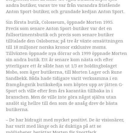
andra butiker, varav tre var från varandra fristående
Anton Sport-butiker, och grundade kedjan Anton Sport.
Sin första butik, Colosseum, öppnade Morten 1995.
Precis som senare Anton Sport-butiker var det en
fullsortimentsbutik och precis som senare butiker
tilltalade den Osloborna; på tre år växte omsättningen
till 18 miljoner norska kronor exklusive moms.
Tillväxten öppnade nya dörrar och 1999 öppnade Morten
sin andra butik. Ett år senare kom nästa och efter
ytterligare ett år sålde han ut 1/3 av holdingbolaget
Mobo, som äger butikerna, till Morten Lager och Rune
Sandbekk. Båda hade tidigare varit verksamma i en
framgångsrik butikskedja som köptes upp av jätten G-
Sport och ville efter fem års karantän tillbaka in i
branschen. Men de ville inte göra något själva utan
anslöt sig hellre till den som de ansåg drev de bästa
butikerna.
– De har bidragit med mycket positivt. De är visionärer,
har varit med länge och är duktiga på att se
möjligheter, berättar Morten för Sportfack.