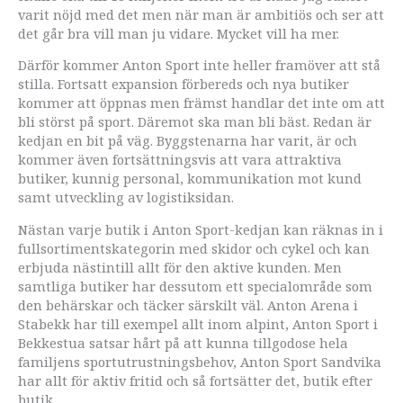
varit nöjd med det men när man är ambitiös och ser att
det går bra vill man ju vidare. Mycket vill ha mer.
Därför kommer Anton Sport inte heller framöver att stå
stilla. Fortsatt expansion förbereds och nya butiker
kommer att öppnas men främst handlar det inte om att
bli störst på sport. Däremot ska man bli bäst. Redan är
kedjan en bit på väg. Byggstenarna har varit, är och
kommer även fortsättningsvis att vara attraktiva
butiker, kunnig personal, kommunikation mot kund
samt utveckling av logistiksidan.
Nästan varje butik i Anton Sport-kedjan kan räknas in i
fullsortimentskategorin med skidor och cykel och kan
erbjuda nästintill allt för den aktive kunden. Men
samtliga butiker har dessutom ett specialområde som
den behärskar och täcker särskilt väl. Anton Arena i
Stabekk har till exempel allt inom alpint, Anton Sport i
Bekkestua satsar hårt på att kunna tillgodose hela
familjens sportutrustningsbehov, Anton Sport Sandvika
har allt för aktiv fritid och så fortsätter det, butik efter
butik.