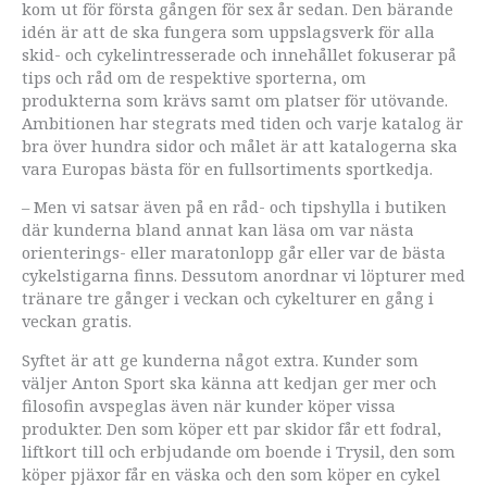
kom ut för första gången för sex år sedan. Den bärande
idén är att de ska fungera som uppslagsverk för alla
skid- och cykelintresserade och innehållet fokuserar på
tips och råd om de respektive sporterna, om
produkterna som krävs samt om platser för utövande.
Ambitionen har stegrats med tiden och varje katalog är
bra över hundra sidor och målet är att katalogerna ska
vara Europas bästa för en fullsortiments sportkedja.
– Men vi satsar även på en råd- och tipshylla i butiken
där kunderna bland annat kan läsa om var nästa
orienterings- eller maratonlopp går eller var de bästa
cykelstigarna finns. Dessutom anordnar vi löpturer med
tränare tre gånger i veckan och cykelturer en gång i
veckan gratis.
Syftet är att ge kunderna något extra. Kunder som
väljer Anton Sport ska känna att kedjan ger mer och
filosofin avspeglas även när kunder köper vissa
produkter. Den som köper ett par skidor får ett fodral,
liftkort till och erbjudande om boende i Trysil, den som
köper pjäxor får en väska och den som köper en cykel