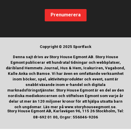
Prenumerera
Copyright © 2025 Sportfack
Denna sajt drivs av Story House Egmont AB. Story House
Egmont publicerar ett hundratal tidningar och webbplatser,
däribland Hemmets Journal, Hus & Hem, Icakuriren, Vagabond,
Kalle Anka och Bamse. Vi har även en omfattande verksamhet
inom böcker, spel, aktivitetsprodukter och event, samt är
snabbt växande inom e-handel och digitala
marknadsföringstjänster. Story House Egmont är en del av den
nordiska mediekoncernen och stiftelsen Egmont som varje år
delar ut mer än 120 miljoner kronor för att hjälpa utsatta barn
och ungdomar. Läs mer på www.storyhouseegmont.se.
Story House Egmont AB, Karlavägen 96, 115 26 Stockholm, Tel:
08-692 01 00, Orgnr: 556046-9206