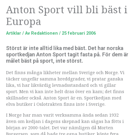
Anton Sport vill bli bäst i
Europa
Artiklar
/ Av
Redaktionen
/
25 februari 2006
Störst är inte alltid lika med bäst. Det har norska
sportkedjan Anton Sport tagit fasta på. För dem är
målet bäst på sport, inte störst.
Det finns många likheter mellan Sverige och Norge. Vi
täcker ungefär samma breddgrader, vi pratar ganska
lika, vi har likvärdig levnadsstandard och vi gillar
sport. Men vi kan inte helt dras över en kam; det finns
skillnader också. Anton Sport är en. Sportkedjan med
elva butiker i Oslotrakten finns inte i Sverige.
I Norge har man varit verksamma ända sedan 1932
även om kedjan i dagens skepnad kan sägas ha fötts i
början av 2000-talet. Det var nämligen då Morten
Borgersen, som då hade tre egna butiker, köpte fyra