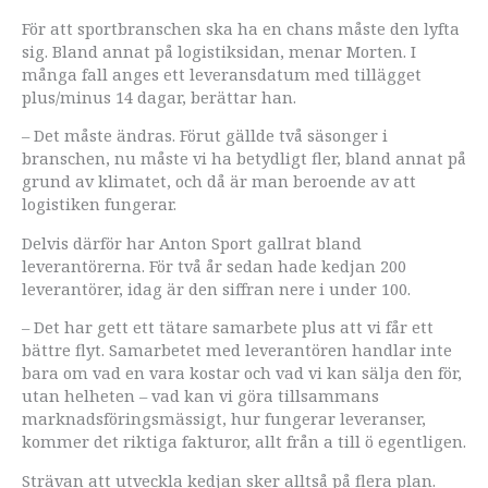
För att sportbranschen ska ha en chans måste den lyfta
sig. Bland annat på logistiksidan, menar Morten. I
många fall anges ett leveransdatum med tillägget
plus/minus 14 dagar, berättar han.
– Det måste ändras. Förut gällde två säsonger i
branschen, nu måste vi ha betydligt fler, bland annat på
grund av klimatet, och då är man beroende av att
logistiken fungerar.
Delvis därför har Anton Sport gallrat bland
leverantörerna. För två år sedan hade kedjan 200
leverantörer, idag är den siffran nere i under 100.
– Det har gett ett tätare samarbete plus att vi får ett
bättre flyt. Samarbetet med leverantören handlar inte
bara om vad en vara kostar och vad vi kan sälja den för,
utan helheten – vad kan vi göra tillsammans
marknadsföringsmässigt, hur fungerar leveranser,
kommer det riktiga fakturor, allt från a till ö egentligen.
Strävan att utveckla kedjan sker alltså på flera plan.