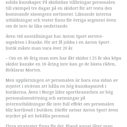
solida kunskaper. På skidsidan tillbringar personalen
till exempel tre dagar på en skidort för att testa den
kommande säsongens sortiment. Liknande interna
utbildningar och tester finns för övriga segment även
om de inte är lika omfattande.
Även vid anställningar har Anton Sport service-
aspekten i åtanke. För att få jobba i en Anton Sport-
butik måste man vara över 20 år.
– Om en 40-årig man som har åkt skidor i 25 år ska köpa
skidor kanske en 16-åring inte kan ge de bästa råden,
förklarar Morten.
Men upplärningen av personalen är bara ena sidan av
myntet i strävan att hålla en hög kunskapsnivå i
butikerna. Även i Norge lider sportbranschen av hög
personalomsättning och satsningar på
internutbildningar får inte full effekt om personalen
blir kortlivad i butiken. Därför satsar Anton Sport även
mycket på att behålla personal.
Flera strategier finns för det. Bland annat låter man