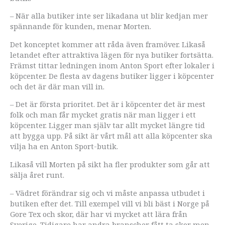
– När alla butiker inte ser likadana ut blir kedjan mer
spännande för kunden, menar Morten.
Det konceptet kommer att råda även framöver. Likaså
letandet efter attraktiva lägen för nya butiker fortsätta.
Främst tittar ledningen inom Anton Sport efter lokaler i
köpcenter. De flesta av dagens butiker ligger i köpcenter
och det är där man vill in.
– Det är första prioritet. Det är i köpcenter det är mest
folk och man får mycket gratis när man ligger i ett
köpcenter. Ligger man själv tar allt mycket längre tid
att bygga upp. På sikt är vårt mål att alla köpcenter ska
vilja ha en Anton Sport-butik.
Likaså vill Morten på sikt ha fler produkter som går att
sälja året runt.
– Vädret förändrar sig och vi måste anpassa utbudet i
butiken efter det. Till exempel vill vi bli bäst i Norge på
Gore Tex och skor, där har vi mycket att lära från
Sverige. Tidigare har andra branscher fått ta skor men