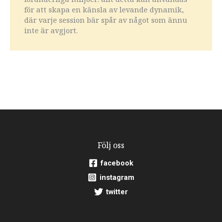
för att skapa en känsla av levande dynamik,
där varje session bär spår av något som ännu
inte är avgjort.
Följ oss
facebook
instagram
twitter