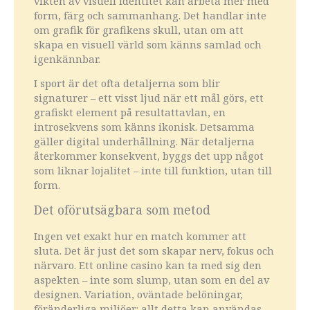
vikten av visuell identitet kan arbeta mer med
form, färg och sammanhang. Det handlar inte
om grafik för grafikens skull, utan om att
skapa en visuell värld som känns samlad och
igenkännbar.
I sport är det ofta detaljerna som blir
signaturer – ett visst ljud när ett mål görs, ett
grafiskt element på resultattavlan, en
introsekvens som känns ikonisk. Detsamma
gäller digital underhållning. När detaljerna
återkommer konsekvent, byggs det upp något
som liknar lojalitet – inte till funktion, utan till
form.
Det oförutsägbara som metod
Ingen vet exakt hur en match kommer att
sluta. Det är just det som skapar nerv, fokus och
närvaro. Ett online casino kan ta med sig den
aspekten – inte som slump, utan som en del av
designen. Variation, oväntade belöningar,
föränderliga miljöer: allt detta kan användas