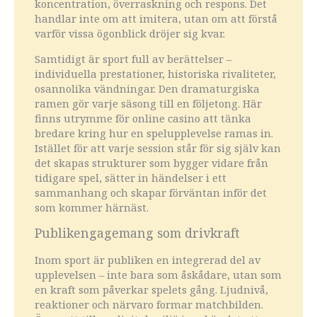
koncentration, överraskning och respons. Det
handlar inte om att imitera, utan om att förstå
varför vissa ögonblick dröjer sig kvar.
Samtidigt är sport full av berättelser –
individuella prestationer, historiska rivaliteter,
osannolika vändningar. Den dramaturgiska
ramen gör varje säsong till en följetong. Här
finns utrymme för online casino att tänka
bredare kring hur en spelupplevelse ramas in.
Istället för att varje session står för sig själv kan
det skapas strukturer som bygger vidare från
tidigare spel, sätter in händelser i ett
sammanhang och skapar förväntan inför det
som kommer härnäst.
Publikengagemang som drivkraft
Inom sport är publiken en integrerad del av
upplevelsen – inte bara som åskådare, utan som
en kraft som påverkar spelets gång. Ljudnivå,
reaktioner och närvaro formar matchbilden.