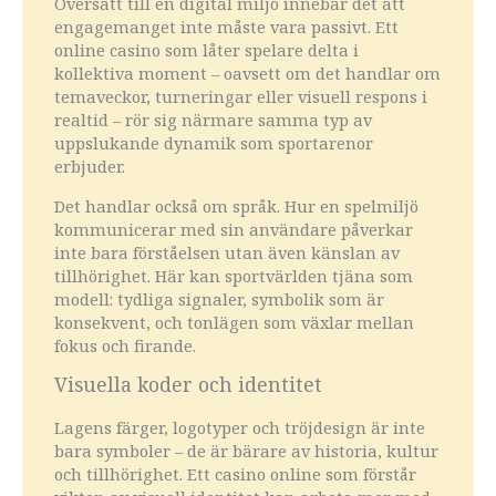
Översatt till en digital miljö innebär det att
engagemanget inte måste vara passivt. Ett
online casino som låter spelare delta i
kollektiva moment – oavsett om det handlar om
temaveckor, turneringar eller visuell respons i
realtid – rör sig närmare samma typ av
uppslukande dynamik som sportarenor
erbjuder.
Det handlar också om språk. Hur en spelmiljö
kommunicerar med sin användare påverkar
inte bara förståelsen utan även känslan av
tillhörighet. Här kan sportvärlden tjäna som
modell: tydliga signaler, symbolik som är
konsekvent, och tonlägen som växlar mellan
fokus och firande.
Visuella koder och identitet
Lagens färger, logotyper och tröjdesign är inte
bara symboler – de är bärare av historia, kultur
och tillhörighet. Ett casino online som förstår